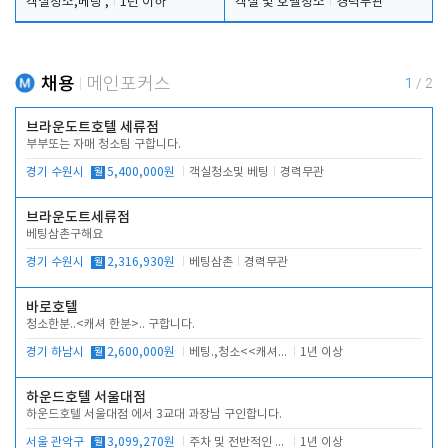
객실청소,베팅 ,
1년 이하
객실 및 호텔청소
경력무관
채용
메인포커스
1
/
2
브라운도트호텔 세류점
부부또는 자매 청소팀 구합니다.
경기 수원시
월
5,400,000원
객실청소및 베팅
경력무관
브라운도트세류점
베팅삼촌구해요
경기 수원시
월
2,316,930원
베팅삼촌
경력무관
바로호텔
청소한분..<캐셔 한분>.. 구합니다.
경기 하남시
월
2,600,000원
베팅.,청소<<캐셔 모셔봅니다.
1년 이상
하운드호텔 서울대점
하운드호텔 서울대점 에서 3교대 과장님 구인합니다.
서울 관악구
월
3,099,270원
주차 및 전반적인 당번업무
1년 이상