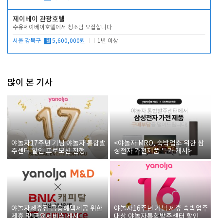
제이베이 관광호텔
수유제이베이호텔에서 청소팀 모집합니다
서울 강북구
월
5,600,000원
1년 이상
많이 본 기사
야놀자17주년 기념 야놀자 통합발
<야놀자 MRO, 숙박업소 위한 삼
주센터 할인 프로모션 진행
성전자 가전제품 특가 개시>
야놀자제휴점 금융혜택제공 위한
야놀자16주년 기념 제휴 숙박업주
제휴 및 금융서비스 게시
대상 야놀자통합발주센터 할인쿠