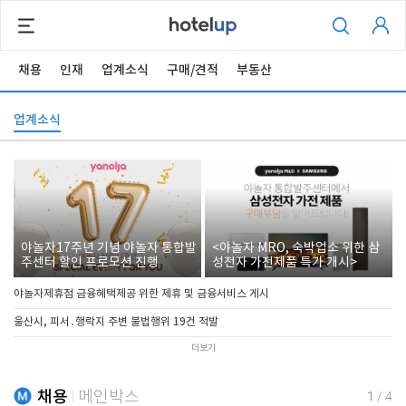
채용
인재
업계소식
구매/견적
부동산
업계소식
야놀자17주년 기념 야놀자 통합발
<야놀자 MRO, 숙박업소 위한 삼
주센터 할인 프로모션 진행
성전자 가전제품 특가 개시>
야놀자제휴점 금융혜택제공 위한 제휴 및 금융서비스 게시
울산시, 피서․행락지 주변 불법행위 19건 적발
더보기
채용
메인박스
1
/
4