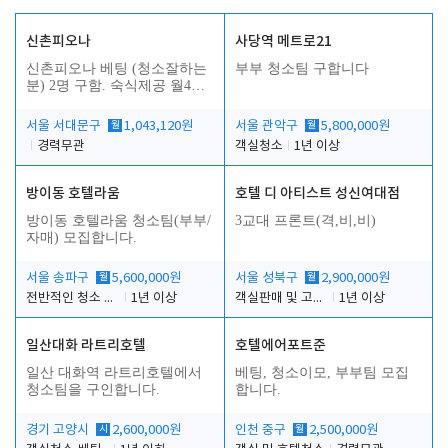
신촌피오나
사당역 메트로21
신촌피오나 베팅 (청소잘하는
부부 청소팀 구합니다
분) 2명 구함. 숙식제공 월4회
휴무
서울 서대문구
월
1,043,120원
서울 관악구
월
5,800,000원
경력무관
객실청소
1년 이상
방이동 호텔라움
호텔 디 아티스트 성신여대점
방이동 호텔라움 청소팀(부부/
3교대 프론트(격,비,비)
자매) 모집합니다.
서울 송파구
월
5,600,000원
서울 성북구
월
2,900,000원
전반적인 청소 업무(객실청소.객실정리)
1년 이상
객실판매 및 고객응대
1년 이상
일산대화 라트리호텔
호텔에어포트준
일산 대화역 라트리호텔에서
베팅, 청소이모, 부부팀 모집
청소팀을 구인합니다.
합니다.
경기 고양시
시
2,600,000원
인천 중구
월
2,500,000원