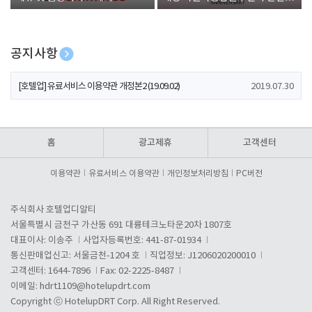
폰 증정
공지사항
[호텔업] 개인정보 처리방침 개정본1 (19.09.02)
2019.07.30
[호텔업] 유료서비스 이용약관 개정본2 (19.09.02)
2019.07.30
[호텔업] 개인정보 처리방침 개정본2 (19.09.02)
2019.07.30
홈
광고제휴
고객센터
이용약관
유료서비스 이용약관
개인정보처리방침
PC버전
주식회사 호텔업디알티
서울특별시 금천구 가산동 691 대륭테크노타운20차 1807호
대표이사: 이송주
사업자등록번호: 441-87-01934
통신판매업신고: 서울금천-1204 호
직업정보: J1206020200010
고객센터: 1644-7896
Fax: 02-2225-8487
이메일:
hdrt1109@hotelupdrt.com
Copyright ⓒ HotelupDRT Corp. All Right Reserved.