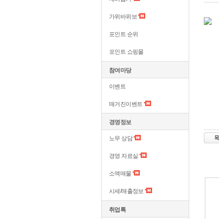
가위바위보
포인트 순위
포인트 쇼핑몰
참여마당
이벤트
매거진이벤트
경영정보
노무 상담
경영 자료실
소액매물
시세/매출정보
취업톡