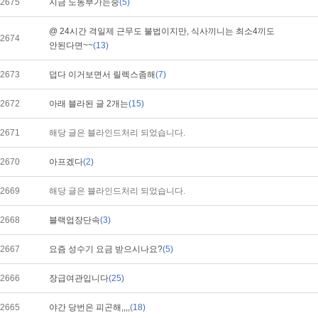
2675
지금 노동부가는중
(5)
@ 24시간 격일제 근무도 불법이지만, 식사끼니는 최소4끼도
2674
안된다면~~
(13)
2673
덥다 이거보면서 릴렉스좀해
(7)
2672
아래 블라된 글 2개는
(15)
2671
해당 글은 블라인드처리 되었습니다.
2670
아프겠다
(2)
2669
해당 글은 블라인드처리 되었습니다.
2668
블랙업장단속
(3)
2667
요즘 성수기 요금 받으시나요?
(5)
2666
장급여관입니다
(25)
2665
야간 당번은 피곤해,,,,
(18)