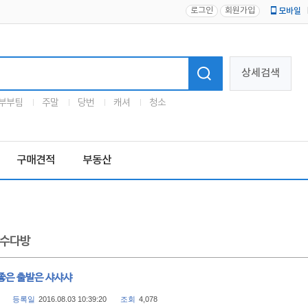
로그인
회원가입
모바일
로고
상세검색
부부팀
주말
당번
캐셔
청소
구매견적
부동산
수다방
좋은 출발은 샤샤샤
등록일
2016.08.03 10:39:20
조회
4,078