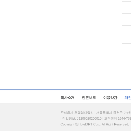
회사소개
언론보도
이용약관
개
주식회사 호텔업디알티 | 서울특별시 금천구 가산동 69
| 직업정보: J1206020200010 | 고객센터 1644-7896 
Copyright ⓒHotelDRT Corp. All Right Reserved.