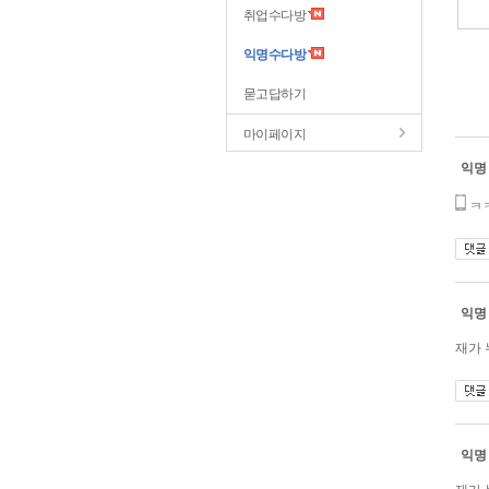
취업수다방
익명수다방
묻고답하기
마이페이지