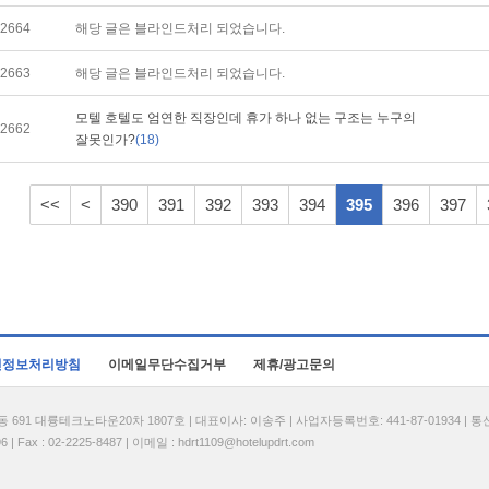
2664
해당 글은 블라인드처리 되었습니다.
2663
해당 글은 블라인드처리 되었습니다.
모텔 호텔도 엄연한 직장인데 휴가 하나 없는 구조는 누구의
2662
잘못인가?
(18)
<<
<
390
391
392
393
394
395
396
397
인정보처리방침
이메일무단수집거부
제휴/광고문의
1 대륭테크노타운20차 1807호 | 대표이사: 이송주 | 사업자등록번호: 441-87-01934 | 
| Fax : 02-2225-8487 | 이메일 :
hdrt1109@hotelupdrt.com