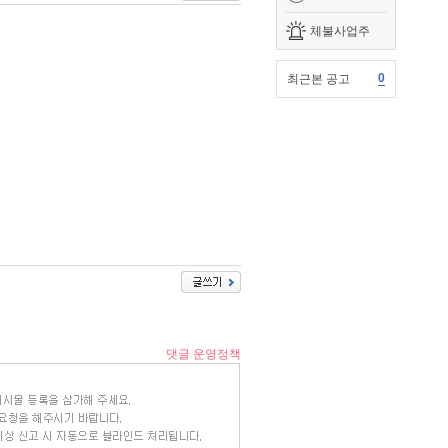
체불사업주
0
최근본 공고