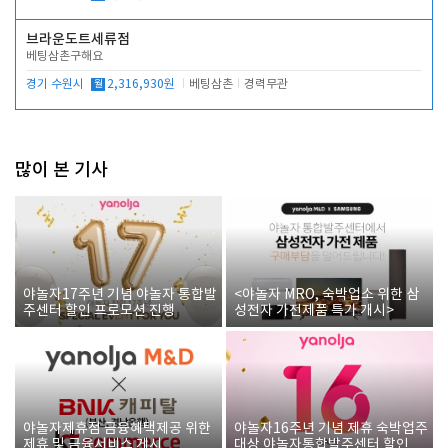
브라운도트세류점
베팅삼촌구해요
경기 수원시
월
2,316,930원
베팅삼촌
경력무관
많이 본 기사
야놀자17주년 기념 야놀자 통합발
<야놀자 MRO, 숙박업소 위한 삼
주센터 할인 프로모션 진행
성전자 가전제품 특가 개시>
야놀자제휴점 금융혜택제공 위한
야놀자16주년 기념 제휴 숙박업주
제휴 및 금융서비스 게시
대상 야놀자통합발주센터 할인쿠