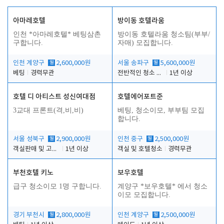
아마레호텔
방이동 호텔라움
인천 *아마레호텔* 베팅삼촌
방이동 호텔라움 청소팀(부부/
구합니다.
자매) 모집합니다.
인천 계양구
월
2,600,000원
서울 송파구
월
5,600,000원
베팅
경력무관
전반적인 청소 업무(객실청소.객실정리)
1년 이상
호텔 디 아티스트 성신여대점
호텔에어포트준
3교대 프론트(격,비,비)
베팅, 청소이모, 부부팀 모집
합니다.
서울 성북구
월
2,900,000원
인천 중구
월
2,500,000원
객실판매 및 고객응대
1년 이상
객실 및 호텔청소
경력무관
부천호텔 키노
보우호텔
급구 청소이모 1명 구합니다.
계양구 *보우호텔* 에서 청소
이모 모집합니다.
경기 부천시
월
2,800,000원
인천 계양구
월
2,500,000원