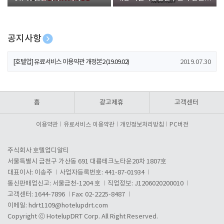
폰 증정
공지사항
[호텔업] 개인정보 처리방침 개정본1 (19.09.02)
2019.07.30
[호텔업] 유료서비스 이용약관 개정본2 (19.09.02)
2019.07.30
[호텔업] 개인정보 처리방침 개정본2 (19.09.02)
2019.07.30
홈
광고제휴
고객센터
이용약관
유료서비스 이용약관
개인정보처리방침
PC버전
주식회사 호텔업디알티
서울특별시 금천구 가산동 691 대륭테크노타운20차 1807호
대표이사: 이송주
사업자등록번호: 441-87-01934
통신판매업신고: 서울금천-1204 호
직업정보: J1206020200010
고객센터: 1644-7896
Fax: 02-2225-8487
이메일:
hdrt1109@hotelupdrt.com
Copyright ⓒ HotelupDRT Corp. All Right Reserved.