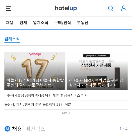
채용
인재
업계소식
구매/견적
부동산
업계소식
야놀자17주년 기념 야놀자 통합발
<야놀자 MRO, 숙박업소 위한 삼
주센터 할인 프로모션 진행
성전자 가전제품 특가 개시>
야놀자제휴점 금융혜택제공 위한 제휴 및 금융서비스 게시
울산시, 피서․행락지 주변 불법행위 19건 적발
더보기
채용
메인박스
1
/
4