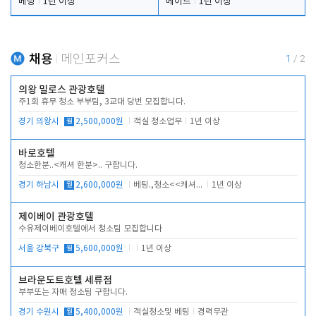
베팅
1년 이상
메이드
1년 이상
채용
메인포커스
1
/
2
의왕 밀로스 관광호텔
주1회 휴무 청소 부부팀, 3교대 당번 모집합니다.
경기 의왕시
월
2,500,000원
객실 청소업무
1년 이상
바로호텔
청소한분..<캐셔 한분>.. 구합니다.
경기 하남시
월
2,600,000원
베팅.,청소<<캐셔 모셔봅니다.
1년 이상
제이베이 관광호텔
수유제이베이호텔에서 청소팀 모집합니다
서울 강북구
월
5,600,000원
1년 이상
브라운도트호텔 세류점
부부또는 자매 청소팀 구합니다.
경기 수원시
월
5,400,000원
객실청소및 베팅
경력무관