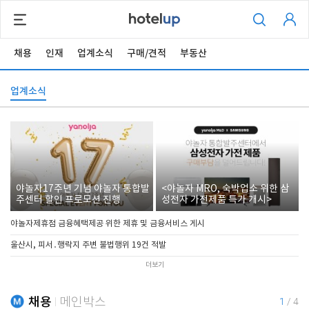
채용
인재
업계소식
구매/견적
부동산
업계소식
야놀자17주년 기념 야놀자 통합발
<야놀자 MRO, 숙박업소 위한 삼
주센터 할인 프로모션 진행
성전자 가전제품 특가 개시>
야놀자제휴점 금융혜택제공 위한 제휴 및 금융서비스 게시
울산시, 피서․행락지 주변 불법행위 19건 적발
더보기
채용
메인박스
1
/
4