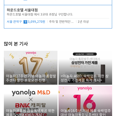
하운드호텔 서울대점
하운드호텔 서울대점 에서 3교대 과장님 구인합니다.
서울 관악구
월
3,099,270원
주차 및 전반적인 당번업무
1년 이상
많이 본 기사
야놀자17주년 기념 야놀자 통합발
<야놀자 MRO, 숙박업소 위한 삼
주센터 할인 프로모션 진행
성전자 가전제품 특가 개시>
야놀자제휴점 금융혜택제공 위한
야놀자16주년 기념 제휴 숙박업주
제휴 및 금융서비스 게시
대상 야놀자통합발주센터 할인쿠