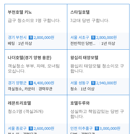
부천호텔 키노
스타일호텔
급구 청소이모 1명 구합니다.
3교대 당번 구합니다.
경기 부천시
월
2,800,000원
서울 서초구
월
2,800,000원
베팅
1년 이상
전반적인 당번업무
1년 이상
나더호텔(경기 양평 용문)
왕십리 태양모텔
객실청소 부부, 자매, 모녀팀
왕십리 태양모텔 청소이모 구
모십니다.
합니다.
경기 양평군
월
4,400,000원
서울 성동구
월
2,940,000원
객실청소, 카운터
경력무관
청소
1년 이상
레몬트리호텔
호텔두루와
청소1명 (객실26개)
성실하고 책임감있는 당번 구
합니다.
서울 종로구
월
2,600,000원
인천 미추홀구
월
3,000,000원