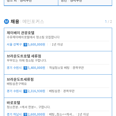
청소 외
경력무관
당번
경력무관
채용
메인포커스
1
/
2
제이베이 관광호텔
수유제이베이호텔에서 청소팀 모집합니다
서울 강북구
월
5,600,000원
1년 이상
브라운도트호텔 세류점
부부또는 자매 청소팀 구합니다.
경기 수원시
월
5,400,000원
객실청소및 베팅
경력무관
브라운도트세류점
베팅삼촌구해요
경기 수원시
월
2,316,930원
베팅삼촌
경력무관
바로호텔
청소한분..<캐셔 한분>.. 구합니다.
경기 하남시
월
2,600,000원
베팅.,청소<<캐셔 모셔봅니다.
1년 이상