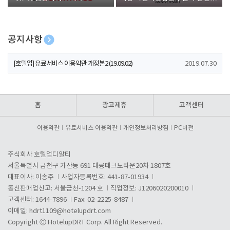
폰 증정
공지사항
[호텔업] 개인정보 처리방침 개정본1 (19.09.02)
2019.07.30
[호텔업] 유료서비스 이용약관 개정본2 (19.09.02)
2019.07.30
[호텔업] 개인정보 처리방침 개정본2 (19.09.02)
2019.07.30
홈
광고제휴
고객센터
이용약관
유료서비스 이용약관
개인정보처리방침
PC버전
주식회사 호텔업디알티
서울특별시 금천구 가산동 691 대륭테크노타운20차 1807호
대표이사: 이송주
사업자등록번호: 441-87-01934
통신판매업신고: 서울금천-1204 호
직업정보: J1206020200010
고객센터: 1644-7896
Fax: 02-2225-8487
이메일:
hdrt1109@hotelupdrt.com
Copyright ⓒ HotelupDRT Corp. All Right Reserved.