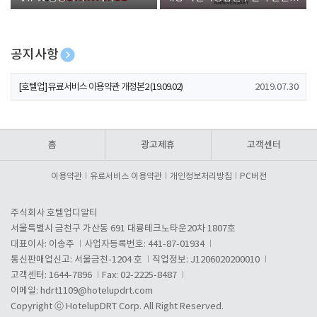
폰 증정
공지사항
[호텔업] 개인정보 처리방침 개정본1 (19.09.02)
2019.07.30
[호텔업] 유료서비스 이용약관 개정본2 (19.09.02)
2019.07.30
[호텔업] 개인정보 처리방침 개정본2 (19.09.02)
2019.07.30
홈
광고제휴
고객센터
이용약관
유료서비스 이용약관
개인정보처리방침
PC버전
주식회사 호텔업디알티
서울특별시 금천구 가산동 691 대륭테크노타운20차 1807호
대표이사: 이송주
사업자등록번호: 441-87-01934
통신판매업신고: 서울금천-1204 호
직업정보: J1206020200010
고객센터: 1644-7896
Fax: 02-2225-8487
이메일:
hdrt1109@hotelupdrt.com
Copyright ⓒ HotelupDRT Corp. All Right Reserved.