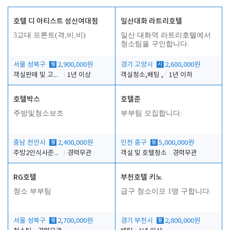
호텔 디 아티스트 성신여대점
일산대화 라트리호텔
3교대 프론트(격,비,비)
일산 대화역 라트리호텔에서
청소팀을 구인합니다.
서울 성북구
월
2,900,000원
경기 고양시
시
2,600,000원
객실판매 및 고객응대
1년 이상
객실청소,베팅 ,
1년 이하
호텔박스
호텔준
주방및청소보조
부부팀 모집합니다.
충남 천안시
월
2,400,000원
인천 중구
월
5,000,000원
주방2인식사준비및청소린렌보조
경력무관
객실 및 호텔청소
경력무관
RG호텔
부천호텔 키노
청소 부부팀
급구 청소이모 1명 구합니다.
서울 성북구
월
2,700,000원
경기 부천시
월
2,800,000원