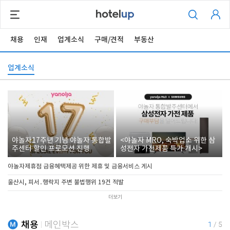
채용
인재
업계소식
구매/견적
부동산
업계소식
야놀자17주년 기념 야놀자 통합발
<야놀자 MRO, 숙박업소 위한 삼
주센터 할인 프로모션 진행
성전자 가전제품 특가 개시>
야놀자제휴점 금융혜택제공 위한 제휴 및 금융서비스 게시
울산시, 피서․행락지 주변 불법행위 19건 적발
더보기
채용
메인박스
1
/
5