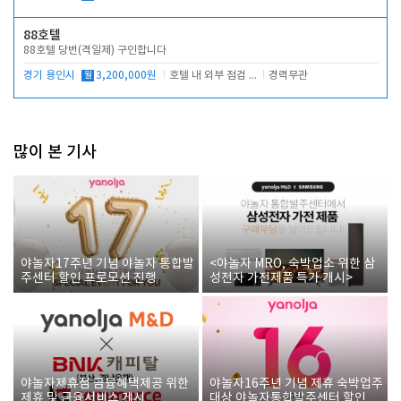
88호텔
88호텔 당번(격일제) 구인합니다
경기 용인시
월
3,200,000원
호텔 내 외부 점검 및 프런트 운영
경력무관
많이 본 기사
야놀자17주년 기념 야놀자 통합발
<야놀자 MRO, 숙박업소 위한 삼
주센터 할인 프로모션 진행
성전자 가전제품 특가 개시>
야놀자제휴점 금융혜택제공 위한
야놀자16주년 기념 제휴 숙박업주
제휴 및 금융서비스 게시
대상 야놀자통합발주센터 할인쿠