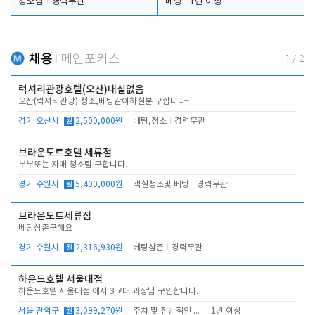
청소팀
경력무관
베팅
1년 이상
채용
메인포커스
1
/
2
럭셔리관광호텔(오산)대실없음
오산(럭셔리관광) 청소,베팅같이하실분 구합니다~
경기 오산시
월
2,500,000원
베팅,청소
경력무관
브라운도트호텔 세류점
부부또는 자매 청소팀 구합니다.
경기 수원시
월
5,400,000원
객실청소및 베팅
경력무관
브라운도트세류점
베팅삼촌구해요
경기 수원시
월
2,316,930원
베팅삼촌
경력무관
하운드호텔 서울대점
하운드호텔 서울대점 에서 3교대 과장님 구인합니다.
서울 관악구
월
3,099,270원
주차 및 전반적인 당번업무
1년 이상