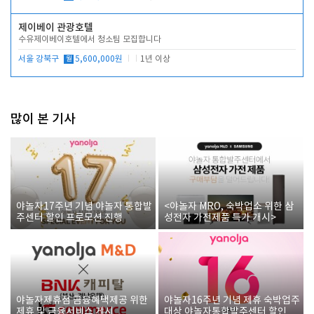
제이베이 관광호텔
수유제이베이호텔에서 청소팀 모집합니다
서울 강북구
월
5,600,000원
1년 이상
많이 본 기사
야놀자17주년 기념 야놀자 통합발
<야놀자 MRO, 숙박업소 위한 삼
주센터 할인 프로모션 진행
성전자 가전제품 특가 개시>
야놀자제휴점 금융혜택제공 위한
야놀자16주년 기념 제휴 숙박업주
제휴 및 금융서비스 게시
대상 야놀자통합발주센터 할인쿠