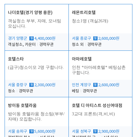
나더호텔(경기 양평 용문)
레몬트리호텔
객실청소 부부, 자매, 모녀팀
청소1명 (객실26개)
모십니다.
경기 양평군
월
4,400,000원
서울 종로구
월
2,600,000원
객실청소, 카운터
경력무관
청소 외
경력무관
호텔스타
아마레호텔
(급구)청소이모 2명 구합니다.
인천 *아마레호텔* 베팅삼촌
구합니다.
서울 중랑구
월
2,300,000원
인천 계양구
월
2,600,000원
청소
경력무관
베팅
경력무관
방이동 호텔라움
호텔 디 아티스트 성신여대점
방이동 호텔라움 청소팀(부부/
3교대 프론트(격,비,비)
자매) 모집합니다.
서울 송파구
월
5,600,000원
서울 성북구
월
2,900,000원