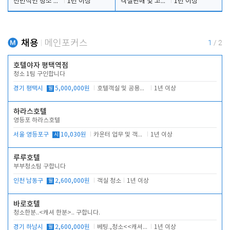
전반적인 청소 업무(객실청소.객실정리)
1년 이상
객실판매 및 고객응대
1년 이상
채용
메인포커스
1
/
2
호텔야자 평택역점
청소 1팀 구인합니다
경기 평택시
월
5,000,000원
호텔객실 및 공용시설 청소 관리
1년 이상
하라스호텔
영등포 하라스호텔
서울 영등포구
시
10,030원
카운터 업무 및 객실관리(청소상태 확인, 객실판매)
1년 이상
루루호텔
부부청소팀 구합니다
인천 남동구
월
2,600,000원
객실 청소
1년 이상
바로호텔
청소한분..<캐셔 한분>.. 구합니다.
경기 하남시
월
2,600,000원
베팅.,청소<<캐셔 모셔봅니다.
1년 이상