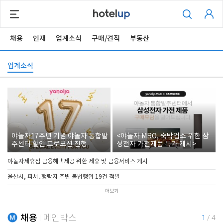
채용
인재
업계소식
구매/견적
부동산
업계소식
야놀자17주년 기념 야놀자 통합발
<야놀자 MRO, 숙박업소 위한 삼
주센터 할인 프로모션 진행
성전자 가전제품 특가 개시>
야놀자제휴점 금융혜택제공 위한 제휴 및 금융서비스 게시
울산시, 피서․행락지 주변 불법행위 19건 적발
더보기
채용
메인박스
1
/
4