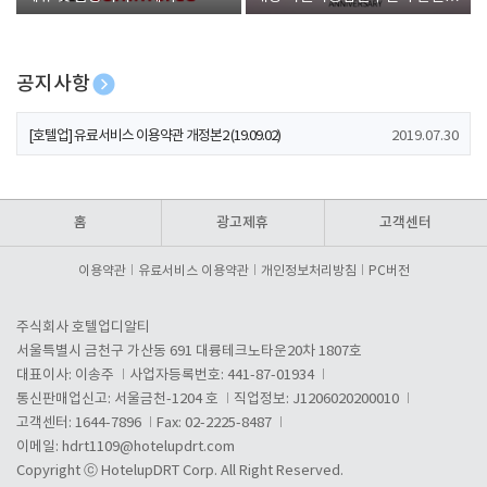
폰 증정
공지사항
[호텔업] 개인정보 처리방침 개정본1 (19.09.02)
2019.07.30
[호텔업] 유료서비스 이용약관 개정본2 (19.09.02)
2019.07.30
[호텔업] 개인정보 처리방침 개정본2 (19.09.02)
2019.07.30
홈
광고제휴
고객센터
이용약관
유료서비스 이용약관
개인정보처리방침
PC버전
주식회사 호텔업디알티
서울특별시 금천구 가산동 691 대륭테크노타운20차 1807호
대표이사: 이송주
사업자등록번호: 441-87-01934
통신판매업신고: 서울금천-1204 호
직업정보: J1206020200010
고객센터: 1644-7896
Fax: 02-2225-8487
이메일:
hdrt1109@hotelupdrt.com
Copyright ⓒ HotelupDRT Corp. All Right Reserved.