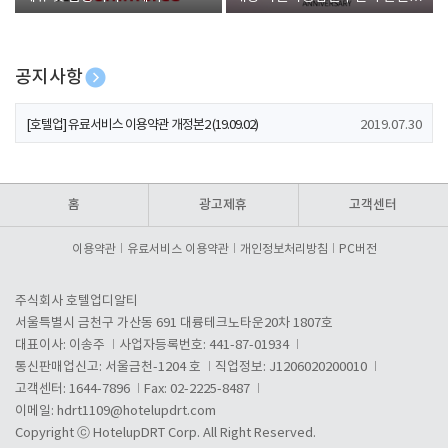
폰 증정
공지사항
[호텔업] 개인정보 처리방침 개정본1 (19.09.02)
2019.07.30
[호텔업] 유료서비스 이용약관 개정본2 (19.09.02)
2019.07.30
[호텔업] 개인정보 처리방침 개정본2 (19.09.02)
2019.07.30
홈
광고제휴
고객센터
이용약관
유료서비스 이용약관
개인정보처리방침
PC버전
주식회사 호텔업디알티
서울특별시 금천구 가산동 691 대륭테크노타운20차 1807호
대표이사: 이송주
사업자등록번호: 441-87-01934
통신판매업신고: 서울금천-1204 호
직업정보: J1206020200010
고객센터: 1644-7896
Fax: 02-2225-8487
이메일:
hdrt1109@hotelupdrt.com
Copyright ⓒ HotelupDRT Corp. All Right Reserved.