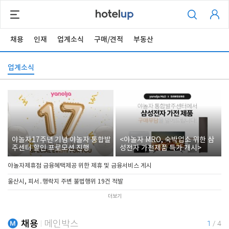
채용
인재
업계소식
구매/견적
부동산
업계소식
야놀자17주년 기념 야놀자 통합발
<야놀자 MRO, 숙박업소 위한 삼
주센터 할인 프로모션 진행
성전자 가전제품 특가 개시>
야놀자제휴점 금융혜택제공 위한 제휴 및 금융서비스 게시
울산시, 피서․행락지 주변 불법행위 19건 적발
더보기
채용
메인박스
1
/
4