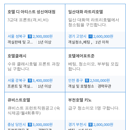
호텔 디 아티스트 성신여대점
일산대화 라트리호텔
3교대 프론트(격,비,비)
일산 대화역 라트리호텔에서
청소팀을 구인합니다.
서울 성북구
월
2,900,000원
경기 고양시
시
2,600,000원
객실판매 및 고객응대
1년 이상
객실청소,베팅 ,
1년 이하
호텔클래시
호텔에어포트준
수유 클래시호텔 프론트 과장
베팅, 청소이모, 부부팀 모집
님 구합니다.
합니다.
서울 강북구
월
3,400,000원
인천 중구
월
2,500,000원
프론트 및 객실관리
1년 이상
객실 및 호텔청소
경력무관
큐비스트호텔
부천호텔 키노
큐비스트 프런트직원공고 (숙
급구 청소이모 1명 구합니다.
식제공/월4회휴무)
충남 당진시
월
3,000,000원
경기 부천시
월
2,800,000원