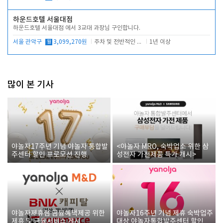
하운드호텔 서울대점
하운드호텔 서울대점 에서 3교대 과장님 구인합니다.
서울 관악구
월
3,099,270원
주차 및 전반적인 당번업무
1년 이상
많이 본 기사
야놀자17주년 기념 야놀자 통합발
<야놀자 MRO, 숙박업소 위한 삼
주센터 할인 프로모션 진행
성전자 가전제품 특가 개시>
야놀자제휴점 금융혜택제공 위한
야놀자16주년 기념 제휴 숙박업주
제휴 및 금융서비스 게시
대상 야놀자통합발주센터 할인쿠