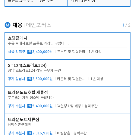
프런트업무 주간, 야간
경력무관
베팅
1년 이상
채용
메인포커스
1
/
2
호텔클래시
수유 클래시호텔 프론트 과장님 구합니다.
서울 강북구
월
3,400,000원
프론트 및 객실관리
1년 이상
ST124(스트리트124)
성남 스트리트124 격일 근무자 구인
경기 성남시
월
3,600,000원
카운터 및 객실관리 전반
1년 이상
브라운도트호텔 세류점
부부또는 자매 청소팀 구합니다.
경기 수원시
월
5,400,000원
객실청소및 베팅
경력무관
브라운도트세류점
베팅삼촌구해요
경기 수원시
월
2,316,930원
베팅삼촌
경력무관