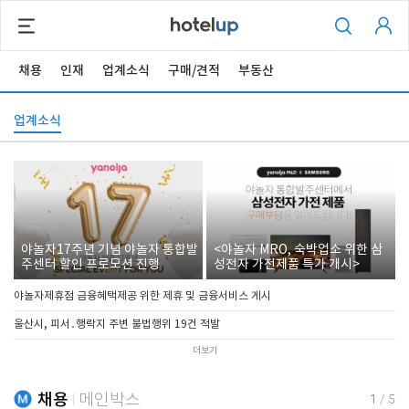
채용
인재
업계소식
구매/견적
부동산
업계소식
야놀자17주년 기념 야놀자 통합발
<야놀자 MRO, 숙박업소 위한 삼
주센터 할인 프로모션 진행
성전자 가전제품 특가 개시>
야놀자제휴점 금융혜택제공 위한 제휴 및 금융서비스 게시
울산시, 피서․행락지 주변 불법행위 19건 적발
더보기
채용
메인박스
1
/
5