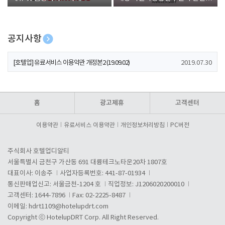
폰 증정
공지사항
[호텔업] 개인정보 처리방침 개정본1 (19.09.02)
2019.07.30
[호텔업] 유료서비스 이용약관 개정본2 (19.09.02)
2019.07.30
[호텔업] 개인정보 처리방침 개정본2 (19.09.02)
2019.07.30
홈
광고제휴
고객센터
이용약관
유료서비스 이용약관
개인정보처리방침
PC버전
주식회사 호텔업디알티
서울특별시 금천구 가산동 691 대륭테크노타운20차 1807호
대표이사: 이송주
사업자등록번호: 441-87-01934
통신판매업신고: 서울금천-1204 호
직업정보: J1206020200010
고객센터: 1644-7896
Fax: 02-2225-8487
이메일:
hdrt1109@hotelupdrt.com
Copyright ⓒ HotelupDRT Corp. All Right Reserved.