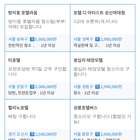
방이동 호텔라움
호텔 디 아티스트 성신여대점
방이동 호텔라움 청소팀(부부/
3교대 프론트(격,비,비)
자매) 모집합니다.
서울 송파구
월
5,600,000원
서울 성북구
월
2,900,000원
전반적인 청소 업무(객실청소.객실정리)
1년 이상
객실판매 및 고객응대
1년 이상
티호텔
왕십리 태양모텔
프런트당번 주5일 근무 구인합
왕십리 태양모텔 청소이모 구
니다
합니다.
서울 강동구
월
3,000,000원
서울 성동구
월
2,940,000원
당번, 프런트업무
1년 이상
청소
1년 이상
벨리노호텔
상봉호텔버스
베팅 구합니다.
청소이모 구합니다 (합법만 가
능)
경기 오산시
월
2,500,000원
서울 중랑구
월
2,600,000원