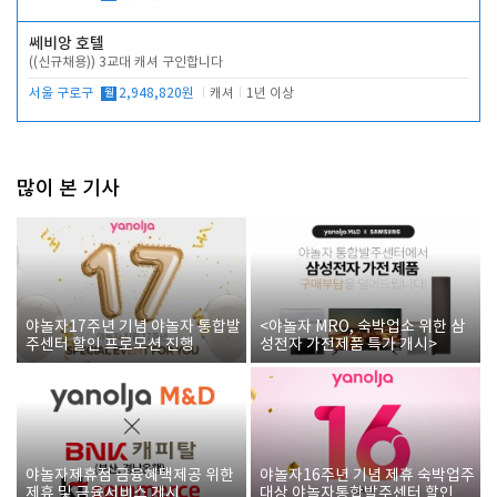
쎄비앙 호텔
((신규채용)) 3교대 캐셔 구인합니다
서울 구로구
월
2,948,820원
캐셔
1년 이상
많이 본 기사
야놀자17주년 기념 야놀자 통합발
<야놀자 MRO, 숙박업소 위한 삼
주센터 할인 프로모션 진행
성전자 가전제품 특가 개시>
야놀자제휴점 금융혜택제공 위한
야놀자16주년 기념 제휴 숙박업주
제휴 및 금융서비스 게시
대상 야놀자통합발주센터 할인쿠