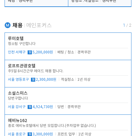
베팅
경력무관
탕청소 .객실청소
경력무관
채용
메인포커스
1
/
2
루미호텔
청소팀 구인합니다
인천 서해구
월
5,200,000원
배팅 / 청소
경력무관
로프트관광호텔
주5일 8시간근무 메이드 채용 합니다.
서울 영등포구
월
2,300,000원
객실청소
1년 이상
소설스미스
당번구합니다
서울 강서구
월
4,924,730원
당번
경력무관
에비뉴162
종로 에비뉴호텔에서 당번 모집합니다.(주차업무 없습니다.)
서울 종로구
월
3,300,000원
프런트 업무
1년 이상