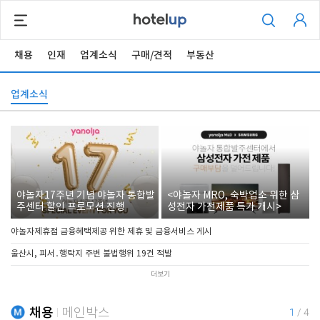
채용
인재
업계소식
구매/견적
부동산
업계소식
야놀자17주년 기념 야놀자 통합발
<야놀자 MRO, 숙박업소 위한 삼
주센터 할인 프로모션 진행
성전자 가전제품 특가 개시>
야놀자제휴점 금융혜택제공 위한 제휴 및 금융서비스 게시
울산시, 피서․행락지 주변 불법행위 19건 적발
더보기
채용
메인박스
1
/
4