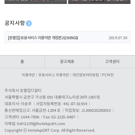
폰 증정
공지사항
[호텔업] 개인정보 처리방침 개정본1 (19.09.02)
2019.07.30
[호텔업] 유료서비스 이용약관 개정본2 (19.09.02)
2019.07.30
[호텔업] 개인정보 처리방침 개정본2 (19.09.02)
2019.07.30
홈
광고제휴
고객센터
이용약관
유료서비스 이용약관
개인정보처리방침
PC버전
주식회사 호텔업디알티
서울특별시 금천구 가산동 691 대륭테크노타운20차 1807호
대표이사: 이송주
사업자등록번호: 441-87-01934
통신판매업신고: 서울금천-1204 호
직업정보: J1206020200010
고객센터: 1644-7896
Fax: 02-2225-8487
이메일:
hdrt1109@hotelupdrt.com
Copyright ⓒ HotelupDRT Corp. All Right Reserved.