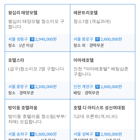
왕십리 태양모텔
레몬트리호텔
왕십리 태양모텔 청소이모 구
청소1명 (객실26개)
합니다.
서울 성동구
월
2,940,000원
서울 종로구
월
2,600,000원
청소
1년 이상
청소 외
경력무관
호텔스타
아마레호텔
(급구)청소이모 2명 구합니다.
인천 *아마레호텔* 베팅삼촌
구합니다.
서울 중랑구
월
2,300,000원
인천 계양구
월
2,600,000원
청소
경력무관
베팅
경력무관
방이동 호텔라움
호텔 디 아티스트 성신여대점
방이동 호텔라움 청소팀(부부/
3교대 프론트(격,비,비)
자매) 모집합니다.
서울 송파구
월
5,600,000원
서울 성북구
월
2,900,000원