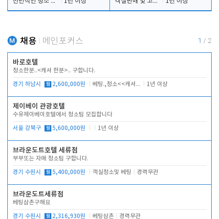
전반적인 청소 업무(객실청소.객실정리)
1년 이상
객실판매 및 고객응대
1년 이상
채용
메인포커스
1
/
2
바로호텔
청소한분..<캐셔 한분>.. 구합니다.
경기 하남시
월
2,600,000원
베팅.,청소<<캐셔 모셔봅니다.
1년 이상
제이베이 관광호텔
수유제이베이호텔에서 청소팀 모집합니다
서울 강북구
월
5,600,000원
1년 이상
브라운도트호텔 세류점
부부또는 자매 청소팀 구합니다.
경기 수원시
월
5,400,000원
객실청소및 베팅
경력무관
브라운도트세류점
베팅삼촌구해요
경기 수원시
월
2,316,930원
베팅삼촌
경력무관