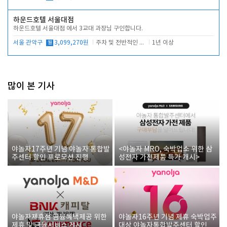
하운드호텔 서울대점
하운드호텔 서울대점 에서 3교대 과장님 구인합니다.
서울 관악구
월
3,099,270원
주차 및 전반적인 당번업무
1년 이상
많이 본 기사
야놀자17주년 기념 야놀자 통합발
<야놀자 MRO, 숙박업소 위한 삼
주센터 할인 프로모션 진행
성전자 가전제품 특가 개시>
야놀자제휴점 금융혜택제공 위한
야놀자16주년 기념 제휴 숙박업주
제휴 및 금융서비스 게시
대상 야놀자통합발주센터 할인쿠