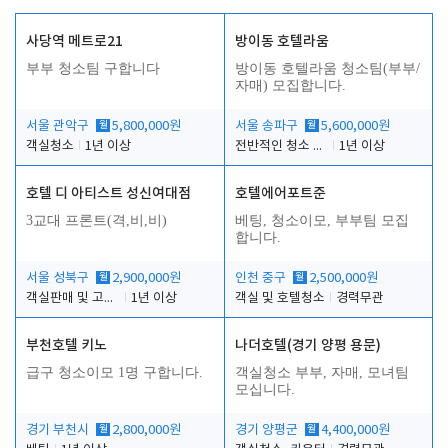
사당역 메트로21
방이동 호텔라움
부부 청소팀 구합니다
방이동 호텔라움 청소팀(부부/
자매) 모집합니다.
서울 관악구
월
5,800,000원
서울 송파구
월
5,600,000원
객실청소
1년 이상
전반적인 청소 업무(객실청소.객실정리)
1년 이상
호텔 디 아티스트 성신여대점
호텔에어포트준
3교대 프론트(격,비,비)
베팅, 청소이모, 부부팀 모집
합니다.
서울 성북구
월
2,900,000원
인천 중구
월
2,500,000원
객실판매 및 고객응대
1년 이상
객실 및 호텔청소
경력무관
부천호텔 키노
나더호텔(경기 양평 용문)
급구 청소이모 1명 구합니다.
객실청소 부부, 자매, 모녀팀
모십니다.
경기 부천시
월
2,800,000원
경기 양평군
월
4,400,000원