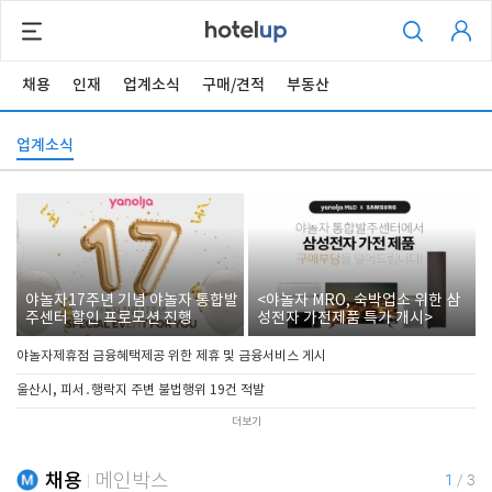
채용
인재
업계소식
구매/견적
부동산
업계소식
야놀자17주년 기념 야놀자 통합발
<야놀자 MRO, 숙박업소 위한 삼
주센터 할인 프로모션 진행
성전자 가전제품 특가 개시>
야놀자제휴점 금융혜택제공 위한 제휴 및 금융서비스 게시
울산시, 피서․행락지 주변 불법행위 19건 적발
더보기
채용
메인박스
1
/
3