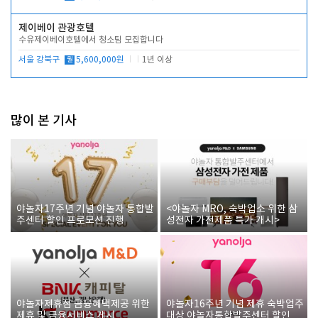
제이베이 관광호텔
수유제이베이호텔에서 청소팀 모집합니다
서울 강북구
월
5,600,000원
1년 이상
많이 본 기사
야놀자17주년 기념 야놀자 통합발
<야놀자 MRO, 숙박업소 위한 삼
주센터 할인 프로모션 진행
성전자 가전제품 특가 개시>
야놀자제휴점 금융혜택제공 위한
야놀자16주년 기념 제휴 숙박업주
제휴 및 금융서비스 게시
대상 야놀자통합발주센터 할인쿠