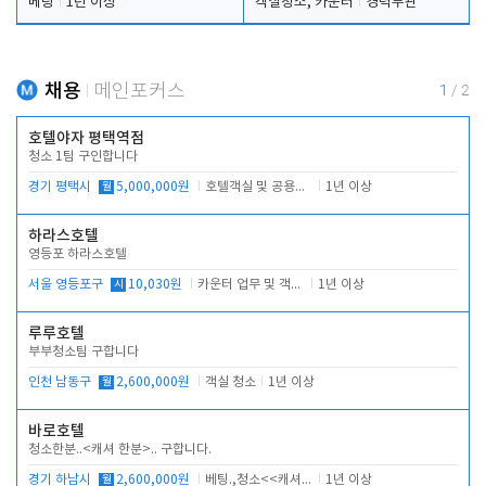
베팅
1년 이상
객실청소, 카운터
경력무관
채용
메인포커스
1
/
2
호텔야자 평택역점
청소 1팀 구인합니다
경기 평택시
월
5,000,000원
호텔객실 및 공용시설 청소 관리
1년 이상
하라스호텔
영등포 하라스호텔
서울 영등포구
시
10,030원
카운터 업무 및 객실관리(청소상태 확인, 객실판매)
1년 이상
루루호텔
부부청소팀 구합니다
인천 남동구
월
2,600,000원
객실 청소
1년 이상
바로호텔
청소한분..<캐셔 한분>.. 구합니다.
경기 하남시
월
2,600,000원
베팅.,청소<<캐셔 모셔봅니다.
1년 이상