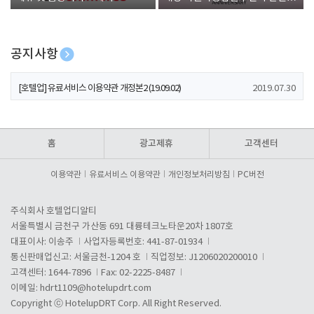
폰 증정
공지사항
[호텔업] 개인정보 처리방침 개정본1 (19.09.02)
2019.07.30
[호텔업] 유료서비스 이용약관 개정본2 (19.09.02)
2019.07.30
[호텔업] 개인정보 처리방침 개정본2 (19.09.02)
2019.07.30
홈
광고제휴
고객센터
이용약관
유료서비스 이용약관
개인정보처리방침
PC버전
주식회사 호텔업디알티
서울특별시 금천구 가산동 691 대륭테크노타운20차 1807호
대표이사: 이송주
사업자등록번호: 441-87-01934
통신판매업신고: 서울금천-1204 호
직업정보: J1206020200010
고객센터: 1644-7896
Fax: 02-2225-8487
이메일:
hdrt1109@hotelupdrt.com
Copyright ⓒ HotelupDRT Corp. All Right Reserved.