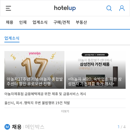
채용
인재
업계소식
구매/견적
부동산
업계소식
야놀자17주년 기념 야놀자 통합발
<야놀자 MRO, 숙박업소 위한 삼
주센터 할인 프로모션 진행
성전자 가전제품 특가 개시>
야놀자제휴점 금융혜택제공 위한 제휴 및 금융서비스 게시
울산시, 피서․행락지 주변 불법행위 19건 적발
더보기
채용
메인박스
1
/
4