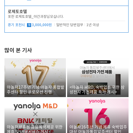
로제토호텔
포천 로제토호텔_야간과장님모십니다.
경기 포천시
월
3,000,000원
일반적인 당번업무
1년 이상
많이 본 기사
야놀자17주년 기념 야놀자 통합발
<야놀자 MRO, 숙박업소 위한 삼
주센터 할인 프로모션 진행
성전자 가전제품 특가 개시>
야놀자제휴점 금융혜택제공 위한
야놀자16주년 기념 제휴 숙박업주
제휴 및 금융서비스 게시
대상 야놀자통합발주센터 할인쿠