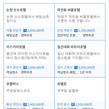
논현 산소호텔
작전동 써클호텔
논현 산소호텔에서 배팅삼촌
계양구 작전동 써클호텔에서
찾아요
프론트 직원 구합니다.
서울 강남구
시
2,600,000원
인천 계양구
월
3,200,000원
배팅삼촌
경력무관
전반적인 프론트 업무
경력무관
이스키아호텔
일산대화 라트리호텔
용인에 위치한 이스키아호텔
일산 대화역 라트리호텔에서
합
에서 청소원2명(부부,자매)을
청소팀을 구인합니다.
모집합니다..
경기 용인시
월
2,600,000원
경기 고양시
시
2,600,000원
객실청소
경력무관
객실청소,베팅 ,
1년 이하
호텔박스
호텔준
주방및청소보조
부부팀 일할분
충남 천안시
월
2,400,000원
인천 중구
월
2,500,000원