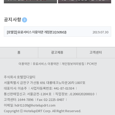
폰 증정
공지사항
[호텔업] 개인정보 처리방침 개정본1 (19.09.02)
2019.07.30
[호텔업] 유료서비스 이용약관 개정본2 (19.09.02)
2019.07.30
[호텔업] 개인정보 처리방침 개정본2 (19.09.02)
2019.07.30
홈
광고제휴
고객센터
이용약관
유료서비스 이용약관
개인정보처리방침
PC버전
주식회사 호텔업디알티
서울특별시 금천구 가산동 691 대륭테크노타운20차 1807호
대표이사: 이송주
사업자등록번호: 441-87-01934
통신판매업신고: 서울금천-1204 호
직업정보: J1206020200010
고객센터: 1644-7896
Fax: 02-2225-8487
이메일:
hdrt1109@hotelupdrt.com
Copyright ⓒ HotelupDRT Corp. All Right Reserved.