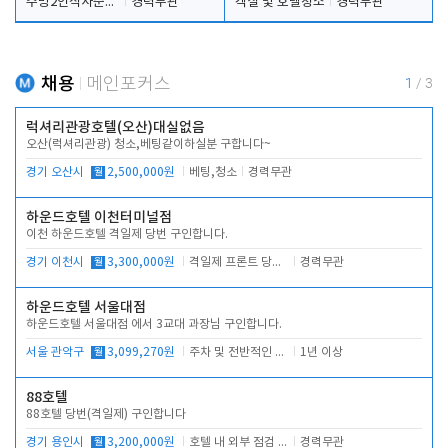
주방2인식사준비및청소린렌보조
경력무관
객실 및 호텔청소
경력무관
채용
메인포커스
1
/
3
럭셔리관광호텔(오산)대실없음
오산(럭셔리관광) 청소,베팅같이하실분 구합니다~
경기 오산시
월
2,500,000원
베팅,청소
경력무관
하운드호텔 이천터미널점
이천 하운드호텔 격일제 당번 구인합니다.
경기 이천시
월
3,300,000원
격일제 프론트 당번 업무로 주차 및 객실 점검
경력무관
하운드호텔 서울대점
하운드호텔 서울대점 에서 3교대 과장님 구인합니다.
서울 관악구
월
3,099,270원
주차 및 전반적인 당번업무
1년 이상
88호텔
88호텔 당번(격일제) 구인합니다
경기 용인시
월
3,200,000원
호텔 내 외부 점검 및 프런트 운영
경력무관