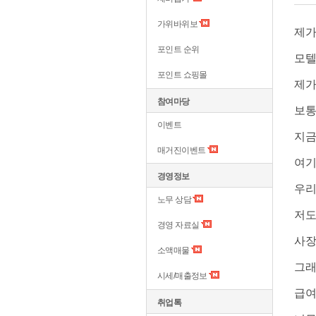
가위바위보
제가
포인트 순위
모텔
포인트 쇼핑몰
제가
참여마당
보통
이벤트
지금
매거진이벤트
여기
경영정보
우리
노무 상담
저도
경영 자료실
사장
소액매물
그래
시세/매출정보
급여
취업톡