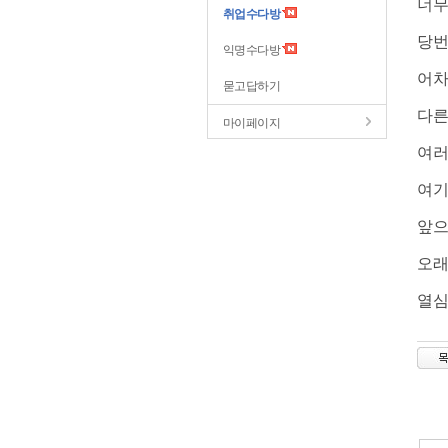
너무
취업수다방
당번
익명수다방
어차
묻고답하기
다른
마이페이지
여러
여기
앞으
오래
열심