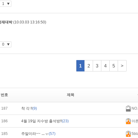
번호
제목
187
착 각 !!
(9)
NO.
186
4월 19일 자수방 출석방!!
(23)
아
185
주말이라~~ ㅡㅜ
(57)
5bl