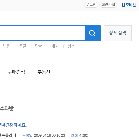
로그인
회원가입
모바일
로고
상세검색
부부팀
주말
당번
캐셔
청소
구매견적
부동산
수다방
만4년째하네요.
난눈물겹다
등록일
2009.04.18 00:16:23
조회
4,292