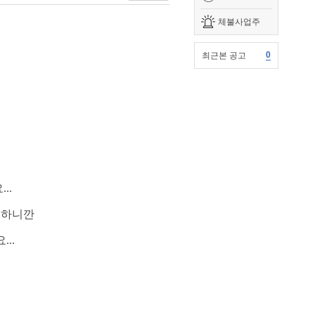
체불사업주
0
최근본 공고
..
히하니깐
..