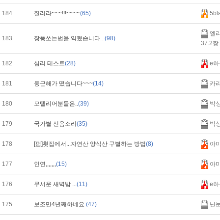
184
질러라~~~!!!~~~~
(65)
5bl
엘리
183
장풍쏘는법을 익혔습니다...
(98)
37.2짱
182
심리 테스트
(28)
e하
181
둥근해가 떴습니다~~~
(14)
카
180
모텔리어분들은..
(39)
박
179
국가별 신음소리
(35)
박
178
[펌]횟집에서...자연산 양식산 구별하는 방법
(8)
아
177
인연,,,,,,,
(15)
아
176
무서운 새벽밤 ...
(11)
e하
175
보조만4년째하네요.
(47)
난