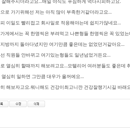
 잘해주시더라고요...매일 야식도 푸짐하게 먹다시피하고요.
으로 가기위해선 저는 아직 많이 부족한거같더라고요...
피 이일도 빨리접고 회사일로 적응해야는데 쉽지가않네요...
가게에서는 꼭 한명씩은 부려먹고 나쁜형들 한명씩은 꼭 있었는데
지방까지 돌아다녔지만 여기만큼 좋은데는 없었던거같아요...
선 직원들 안바뀌고 여기있는형들도 일년넘었거든요...
로 열심히 할때까지 해보려고요...모텔리어 여러분들도 좋은데
 열심히 일하면 그만큼 대우가 올꺼에요...
히 해보자고요.뭐니해도 건강이최고니깐 건강잘챙기시길 바래요.