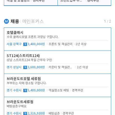
객실 및 호텔청소
경력무관
프런트업무 주간, 야간
경력무관
채용
메인포커스
1
/
2
호텔클래시
수유 클래시호텔 프론트 과장님 구합니다.
서울 강북구
월
3,400,000원
프론트 및 객실관리
1년 이상
ST124(스트리트124)
성남 스트리트124 격일 근무자 구인
경기 성남시
월
3,600,000원
카운터 및 객실관리 전반
1년 이상
브라운도트호텔 세류점
부부또는 자매 청소팀 구합니다.
경기 수원시
월
5,400,000원
객실청소및 베팅
경력무관
브라운도트세류점
베팅삼촌구해요
경기 수원시
월
2,316,930원
베팅삼촌
경력무관