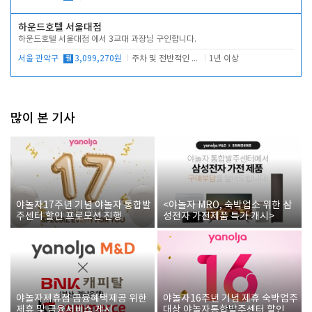
하운드호텔 서울대점
하운드호텔 서울대점 에서 3교대 과장님 구인합니다.
서울 관악구
월
3,099,270원
주차 및 전반적인 당번업무
1년 이상
많이 본 기사
야놀자17주년 기념 야놀자 통합발
<야놀자 MRO, 숙박업소 위한 삼
주센터 할인 프로모션 진행
성전자 가전제품 특가 개시>
야놀자제휴점 금융혜택제공 위한
야놀자16주년 기념 제휴 숙박업주
제휴 및 금융서비스 게시
대상 야놀자통합발주센터 할인쿠