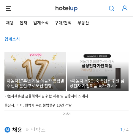
채용
인재
업계소식
구매/견적
부동산
업계소식
야놀자17주년 기념 야놀자 통합발
<야놀자 MRO, 숙박업소 위한 삼
주센터 할인 프로모션 진행
성전자 가전제품 특가 개시>
야놀자제휴점 금융혜택제공 위한 제휴 및 금융서비스 게시
울산시, 피서․행락지 주변 불법행위 19건 적발
더보기
채용
메인박스
1
/
4