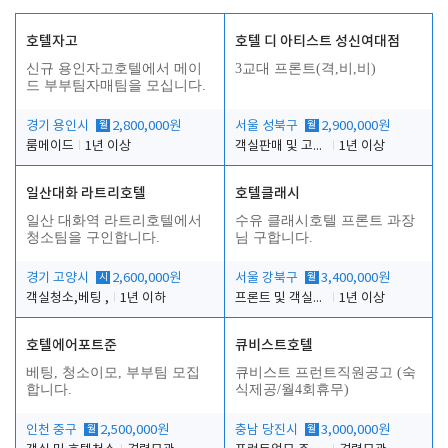
호텔자고
호텔 디 아티스트 성신여대점
신규 용인자고호텔에서 메이
3교대 프론트(격,비,비)
드 부부팀자매팀을 모십니다.
경기 용인시
월
2,800,000원
서울 성북구
월
2,900,000원
룸메이드
1년 이상
객실판매 및 고객응대
1년 이상
일산대화 라트리호텔
호텔클래시
일산 대화역 라트리호텔에서
수유 클래시호텔 프론트 과장
청소팀을 구인합니다.
님 구합니다.
경기 고양시
시
2,600,000원
서울 강북구
월
3,400,000원
객실청소,베팅 ,
1년 이하
프론트 및 객실관리
1년 이상
호텔에어포트준
큐비스트호텔
베팅, 청소이모, 부부팀 모집
큐비스트 프런트직원공고 (숙
합니다.
식제공/월4회휴무)
인천 중구
월
2,500,000원
충남 당진시
월
3,000,000원