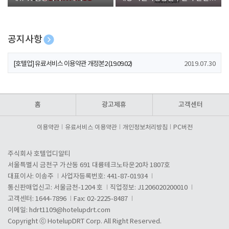
폰 증정
공지사항
[호텔업] 개인정보 처리방침 개정본1 (19.09.02)
2019.07.30
[호텔업] 유료서비스 이용약관 개정본2 (19.09.02)
2019.07.30
[호텔업] 개인정보 처리방침 개정본2 (19.09.02)
2019.07.30
홈
광고제휴
고객센터
이용약관
유료서비스 이용약관
개인정보처리방침
PC버전
주식회사 호텔업디알티
서울특별시 금천구 가산동 691 대륭테크노타운20차 1807호
대표이사: 이송주
사업자등록번호: 441-87-01934
통신판매업신고: 서울금천-1204 호
직업정보: J1206020200010
고객센터: 1644-7896
Fax: 02-2225-8487
이메일:
hdrt1109@hotelupdrt.com
Copyright ⓒ HotelupDRT Corp. All Right Reserved.