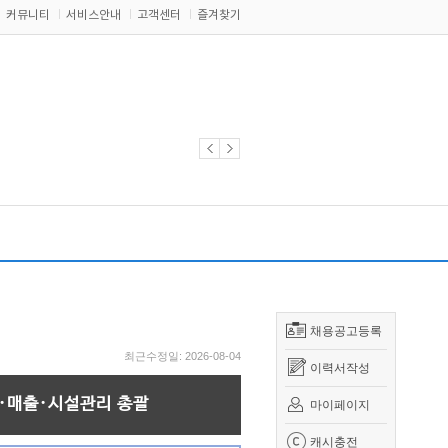
커뮤니티
서비스안내
고객센터
즐겨찾기
채용공고등록
최근수정일: 2026-08-04
이력서작성
A·매출·시설관리 총괄
마이페이지
캐시충전