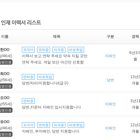
 인재 이력서 리스트
이름
제목
구분
경력
한OO
외국어
면허증
자격증
바로취업
6년3
남/46세)
이력서 보고 연락 주세요 약속 지킬 곳만
지배인
월
연락 주세요. 격일 보단 야간만 선호함
실명인증
최OO
13년
면허증
바로취업
남/56세)
당번
당번/자리/지원합니다/(급구)
개월
실명인증
조OO
3년1
면허증
남/55세)
지배인
당번,카운터 지배인 입사지원합니다
개월
실명인증
유OO
12년
외국어
면허증
자격증
바로취업
남/46세)
지배인
지배인, 부지배인, 당번 지원합니다.
개월
실명인증