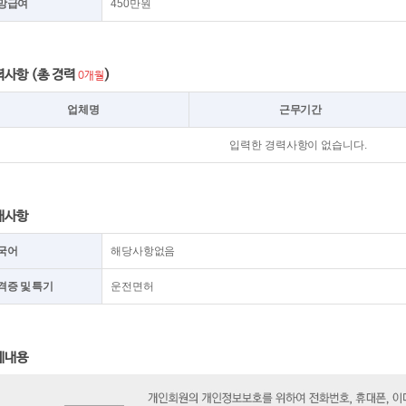
망급여
450만원
력사항 (총 경력
)
0개월
업체명
근무기간
입력한 경력사항이 없습니다.
대사항
국어
해당사항없음
격증 및 특기
운전면허
세내용