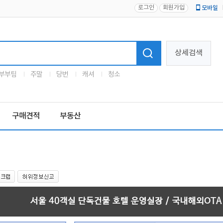
로그인
회원가입
모바일
로고
상세검색
부부팀
주말
당번
캐셔
청소
구매견적
부동산
서울 40객실 단독건물 호텔 운영실장 / 국내해외OT