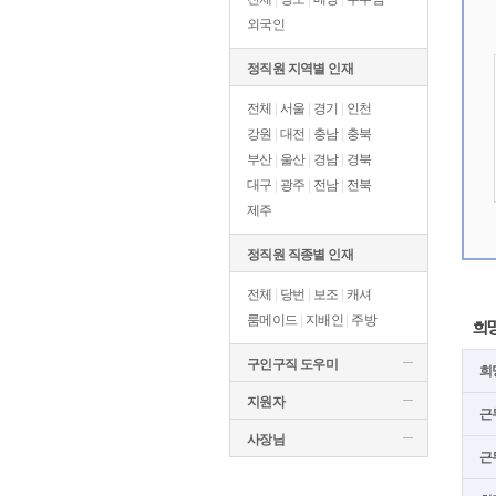
외국인
정직원 지역별 인재
전체
|
서울
|
경기
|
인천
강원
|
대전
|
충남
|
충북
부산
|
울산
|
경남
|
경북
대구
|
광주
|
전남
|
전북
제주
정직원 직종별 인재
전체
|
당번
|
보조
|
캐셔
룸메이드
|
지배인
|
주방
희
구인구직 도우미
희
지원자
근
사장님
근