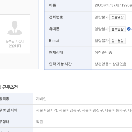
이름
안OO (여 / 37세 / 199
전화번호
열람불가
휴대폰
열람불가
E-mail
열람불가
현재상태
이직준비중
연락 가능 시간
상관없음 ~ 상관없음
망 근무조건
망직종
지배인
무 희망 지역
서울 > 전지역, 서울 > 강동구, 서울 > 광진구, 서울 > 송파구, 
무형태
직원