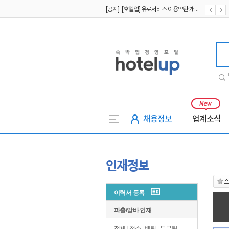
[공지] [호텔업] 유료서비스 이용약관 개정본2 (19.09.02)
[공지] [호텔업] 개인정보 처리방침 개정본2 (19.09.02)
호텔업
채용정보
업계소식
인재정보
이력서 등록
파출/알바 인재
전체
|
청소
|
베팅
|
부부팀