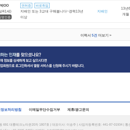
박OO
면허증
바로취업
13년
남/41세)
지배인 또는 3교대 구해봅니다~경력13년
지배인
개월
이상
실명인증
이력서
5건
더보기 >
인정보처리방침
이메일무단수집거부
제휴/광고문의
1 대륭테크노타운20차 1807호 | 대표이사: 이송주 | 사업자등록번호: 441-87-01934 | 