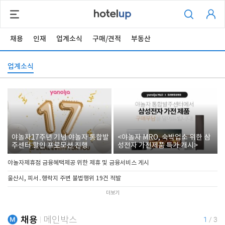
채용
인재
업계소식
구매/견적
부동산
업계소식
야놀자17주년 기념 야놀자 통합발
<야놀자 MRO, 숙박업소 위한 삼
주센터 할인 프로모션 진행
성전자 가전제품 특가 개시>
야놀자제휴점 금융혜택제공 위한 제휴 및 금융서비스 게시
울산시, 피서․행락지 주변 불법행위 19건 적발
더보기
채용
메인박스
1
/
3