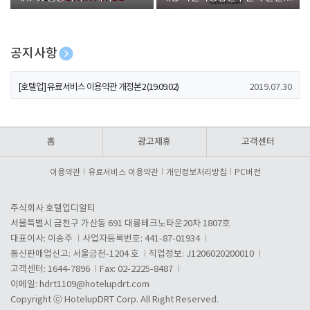
폰 증정
공지사항
[호텔업] 개인정보 처리방침 개정본1 (19.09.02)
2019.07.30
[호텔업] 유료서비스 이용약관 개정본2 (19.09.02)
2019.07.30
[호텔업] 개인정보 처리방침 개정본2 (19.09.02)
2019.07.30
홈
광고제휴
고객센터
이용약관
유료서비스 이용약관
개인정보처리방침
PC버전
주식회사 호텔업디알티
서울특별시 금천구 가산동 691 대륭테크노타운20차 1807호
대표이사: 이송주
사업자등록번호: 441-87-01934
통신판매업신고: 서울금천-1204 호
직업정보: J1206020200010
고객센터: 1644-7896
Fax: 02-2225-8487
이메일:
hdrt1109@hotelupdrt.com
Copyright ⓒ HotelupDRT Corp. All Right Reserved.