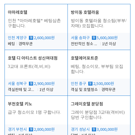
아마레호텔
방이동 호텔라움
인천 *아마레호텔* 베팅삼촌
방이동 호텔라움 청소팀(부부/
구합니다.
자매) 모집합니다.
인천 계양구
월
2,600,000원
서울 송파구
월
5,600,000원
베팅
경력무관
전반적인 청소 업무(객실청소.객실정리)
1년 이상
호텔 디 아티스트 성신여대점
호텔에어포트준
3교대 프론트(격,비,비)
베팅, 청소이모, 부부팀 모집
합니다.
서울 성북구
월
2,900,000원
인천 중구
월
2,500,000원
객실판매 및 고객응대
1년 이상
객실 및 호텔청소
경력무관
부천호텔 키노
그레이호텔 분당점
급구 청소이모 1명 구합니다.
그레이 분당점 3교대(격비비)
당번 구인합니다.
경기 부천시
월
2,800,000원
경기 성남시
월
3,000,000원