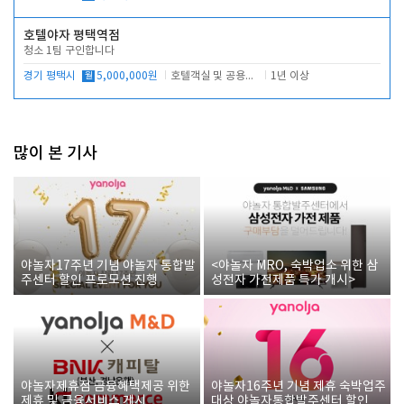
호텔야자 평택역점
청소 1팀 구인합니다
경기 평택시
월
5,000,000원
호텔객실 및 공용시설 청소 관리
1년 이상
많이 본 기사
야놀자17주년 기념 야놀자 통합발
<야놀자 MRO, 숙박업소 위한 삼
주센터 할인 프로모션 진행
성전자 가전제품 특가 개시>
야놀자제휴점 금융혜택제공 위한
야놀자16주년 기념 제휴 숙박업주
제휴 및 금융서비스 게시
대상 야놀자통합발주센터 할인쿠