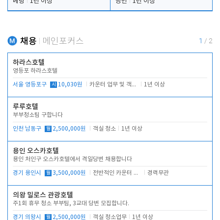
베팅
1년 이상
당번
1년 이상
채용
메인포커스
1
/
2
하라스호텔
영등포 하라스호텔
서울 영등포구
시
10,030원
카운터 업무 및 객실관리(청소상태 확인, 객실판매)
1년 이상
루루호텔
부부청소팀 구합니다
인천 남동구
월
2,500,000원
객실 청소
1년 이상
용인 오스카호텔
용인 처인구 오스카호텔에서 격일당번 채용합니다
경기 용인시
월
3,500,000원
전반적인 카운터 업무
경력무관
의왕 밀로스 관광호텔
주1회 휴무 청소 부부팀, 3교대 당번 모집합니다.
경기 의왕시
월
2,500,000원
객실 청소업무
1년 이상