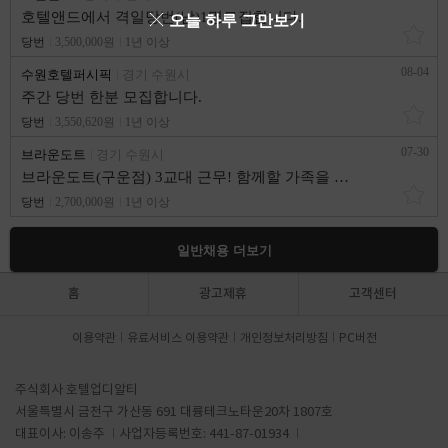
호텔앤드에서 격일당번(남)1명모집합니다.
오늘 하루 그만보기
당번
3,500,000원
1년 이상
08-04
수원호텔퍼시픽
경기 수원시
주간 당번 한분 모집합니다.
당번
3,550,620원
1년 이상
07-30
브라운도트
경기 수원시
브라운도트(구운점) 3교대 근무! 함께할 가족을 분들을 모집합니다!
당번
2,700,000원
1년 이상
일반채용 더보기
홈
광고제휴
고객센터
이용약관
유료서비스 이용약관
개인정보처리방침
PC버전
주식회사 호텔업디알티
서울특별시 금천구 가산동 691 대륭테크노타운20차 1807호
대표이사: 이송주
사업자등록번호: 441-87-01934