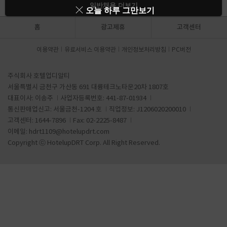
일반채용 더보기
오늘 하루 그만보기
홈
광고제휴
고객센터
이용약관
유료서비스 이용약관
개인정보처리방침
PC버전
주식회사 호텔업디알티
서울특별시 금천구 가산동 691 대륭테크노타운20차 1807호
대표이사: 이송주
사업자등록번호: 441-87-01934
통신판매업신고: 서울금천-1204 호
직업정보: J1206020200010
고객센터: 1644-7896
Fax: 02-2225-8487
이메일:
hdrt1109@hotelupdrt.com
Copyright ⓒ HotelupDRT Corp. All Right Reserved.