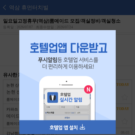
역삼 휴먼터치빌
일요일고정휴무[역삼]룸메이드 모집/객실정비/객실청소
등록일 : 2026/07/07
최종수정일 : 2026/07/24
본 공고는
2026년 07월 26일
에 마감되었습니다.
유사한 채용 리스트
TODAY
논현 산소호텔
서울 강남구
논현 산소호텔에서 배팅삼촌 찾아요
룸메이드
2,600,000원
경력무관
TODAY
카파쓰 관광호텔
서울 강남구
메이드 공고(주5일)
룸메이드
2,600,000원
1년 이상
08-03
강남캠퍼스 호텔
서울 강남구