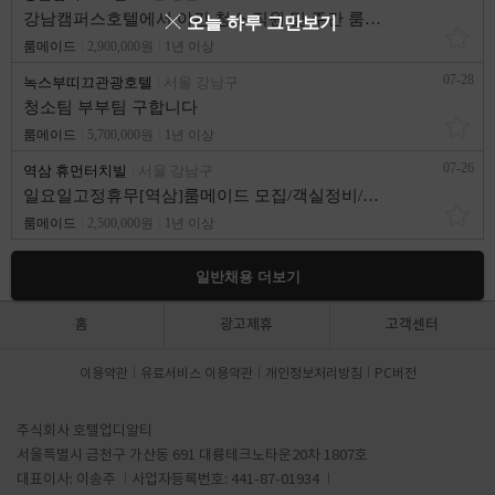
강남캠퍼스호텔에서 야간 청소 직원 및 주간 룸메이드 직원을 직원을 모집합니다
오늘 하루 그만보기
룸메이드
2,900,000원
1년 이상
07-28
녹스부띠끄관광호텔
서울 강남구
청소팀 부부팀 구합니다
룸메이드
5,700,000원
1년 이상
07-26
역삼 휴먼터치빌
서울 강남구
일요일고정휴무[역삼]룸메이드 모집/객실정비/객실청소
룸메이드
2,500,000원
1년 이상
일반채용 더보기
홈
광고제휴
고객센터
이용약관
유료서비스 이용약관
개인정보처리방침
PC버전
주식회사 호텔업디알티
서울특별시 금천구 가산동 691 대륭테크노타운20차 1807호
대표이사: 이송주
사업자등록번호: 441-87-01934