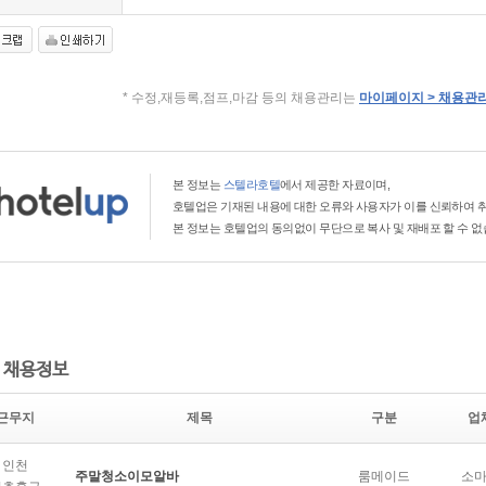
* 수정,재등록,점프,마감 등의 채용관리는
마이페이지 > 채용관
본 정보는
스텔라호텔
에서 제공한 자료이며,
호텔업은 기재된 내용에 대한 오류와 사용자가 이를 신뢰하여 취
본 정보는 호텔업의 동의없이 무단으로 복사 및 재배포 할 수 없
 채용정보
근무지
제목
구분
업
인천
주말청소이모알바
룸메이드
소