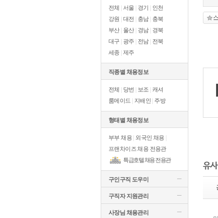
전체
|
서울
|
경기
|
인천
강원
|
대전
|
충남
|
충북
부산
|
울산
|
경남
|
경북
대구
|
광주
|
전남
|
전북
세종
|
제주
직종별 채용정보
전체
|
당번
|
보조
|
캐셔
룸메이드
|
지배인
|
주방
형태별 채용정보
부부 채용
|
외국인 채용
|
프랜차이즈 채용 전용관
특급호텔 채용 전용관
유사
구인구직 도우미
구직자 지원관리
사장님 채용관리