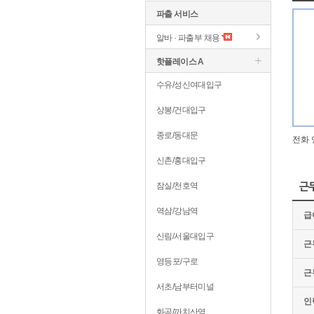
파출 서비스
알바 · 파출부 채용
핫플레이스 A
수유/성신여대입구
상봉/건대입구
종로/동대문
전화 
신촌/홍대입구
잠실/천호역
근
역삼/강남역
급
신림/서울대입구
근
영등포/구로
근
서초/남부터미널
인
화곡/까치산역