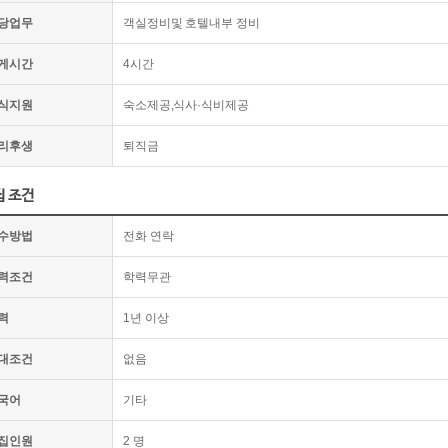
당업무
객실정비및 호텔내부 정비
게시간
4시간
식지원
숙소제공,식사·식비제공
리후생
퇴직금
집 조건
수방법
전화 연락
력조건
학력무관
력
1년 이상
대조건
없음
국어
기타
집인원
2 명