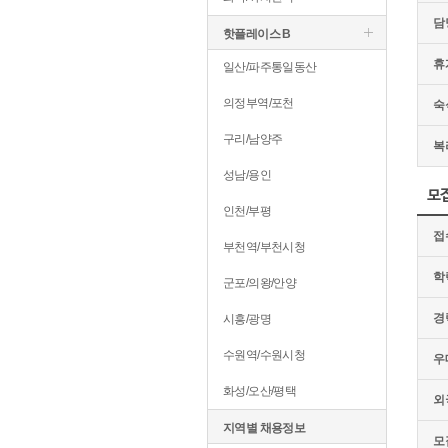
담
핫플레이스 B
휴
일산/파주통일동산
의정부역/포천
숙
구리/남양주
복
성남/용인
모
인천/부평
접
부천역/부천시청
학
군포/의왕/안양
경
시흥/광명
수원역/수원시청
우
화성/오산/평택
외
지역별 채용정보
모