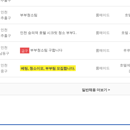
미추홀구
인천
부부청소팀
룸메이드
호
미추홀구
인천
인천 숭의역 호텔 시크릿 청소 부부1..
룸메이드
호텔
미추홀구
인천
부부청소팀 구합니다
룸메이드
루
급구
남동구
인천
호텔
룸메이드
베팅, 청소이모, 부부팀 모집합니다.
중구
일반채용
더보기 >