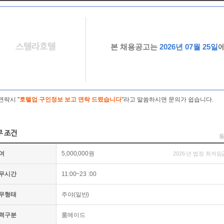
스텔라호텔
본 채용공고는
2026년 07월 25일
연락시 "
호텔업 구인정보 보고 연락 드렸습니다
"라고 말씀하시면 문의가 쉽습니다.
무 조건
등
여
5,000,000원
2026 년 법정 최저임
무시간
11:00~23 :00
무형태
주야(일반)
력구분
룸메이드