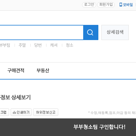
로그인
회원가입
모바일
로고
상세검색
부부팀
주말
당번
캐셔
청소
구매견적
부동산
정보 상세보기
* 수정,재등록,점프,마감 등의
부부청소팀 구인합니다!