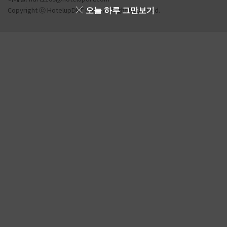
오늘 하루 그만보기
Copyright ⓒ HotelupDRT Corp. All Right Reserved.