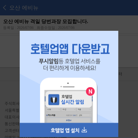
오산 에비뉴
오산 에비뉴 격일 당번과장 모집합니다.
등록일 : 2026/07/06
최종수정일 : 2026/07/06
본 공고는
2026년 07월 25일
에 마감되었습니다.
홈
광고제휴
고객센터
이용약관
유료서비스 이용약관
개인정보처리방침
PC버전
주식회사 호텔업디알티
서울특별시 금천구 가산동 691 대륭테크노타운20차 1807호
대표이사: 이송주
사업자등록번호: 441-87-01934
통신판매업신고: 서울금천-1204 호
직업정보: J1206020200010
고객센터: 1644-7896
Fax: 02-2225-8487
이메일:
hdrt1109@hotelupdrt.com