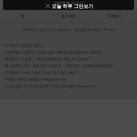
일반채용 더보기
오늘 하루 그만보기
홈
광고제휴
고객센터
이용약관
유료서비스 이용약관
개인정보처리방침
PC버전
주식회사 호텔업디알티
서울특별시 금천구 가산동 691 대륭테크노타운20차 1807호
대표이사: 이송주
사업자등록번호: 441-87-01934
통신판매업신고: 서울금천-1204 호
직업정보: J1206020200010
고객센터: 1644-7896
Fax: 02-2225-8487
이메일:
hdrt1109@hotelupdrt.com
Copyright ⓒ HotelupDRT Corp. All Right Reserved.