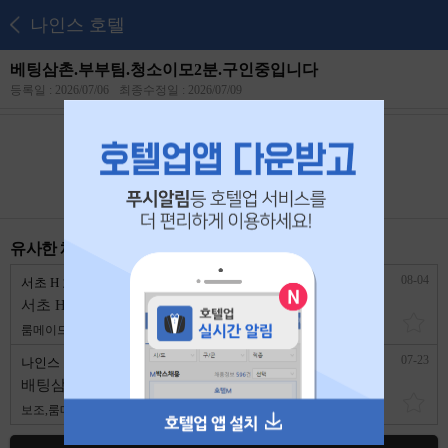
나인스 호텔
베팅삼촌.부부팀.청소이모2분.구인중입니다
등록일 : 2026/07/06
최종수정일 : 2026/07/09
본 공고는
2026년 07월 25일
에 마감되었습니다.
유사한 채용 리스트
08-04
서초 H 호텔
서울 서초구
서초 H호텔, 부부팀 구합니다.
룸메이드
4,924,730원
경력무관
07-23
나인스 호텔
서울 서초구
배팅삼촌.땜방삼촌 구인중입니다
보조,룸메이드
2,400,000원
경력무관