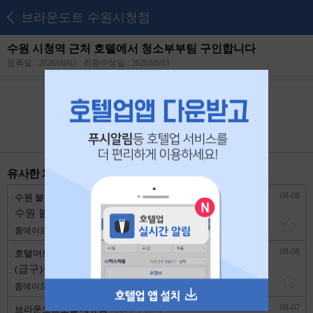
브라운도트 수원시청점
수원 시청역 근처 호텔에서 청소부부팀 구인합니다
등록일 : 2026/06/03
최종수정일 : 2026/06/03
본 공고는
2026년 06월 22일
에 마감되었습니다.
유사한 채용 리스트
08-08
수원 블루호텔
경기 수원시
수원 블루호텔에서 부부 자매팀찾아요
룸메이드
2,500,000원
경력무관
08-08
호텔머브
경기 수원시
(급구)청소팀 부부 혹은 자매팀 구합니다
룸메이드
2,527,560원
1년 이상
08-07
브라운도트호텔 세류점
경기 수원시