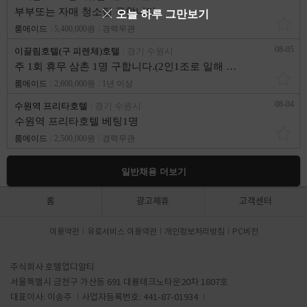
부부또는 자매 청소팀 구합니다.
오늘 하루 그만보기
룸메이드
5,400,000원
경력무관
08-05
이끌림호텔(구 피렌체)호텔
경기 수원시
주 1회 휴무 삼촌 1명 구합니다.(2인1조로 일해 보신 분우대,부식제공)
룸메이드
2,600,000원
1년 이상
08-04
수원역 프리타호텔
경기 수원시
수원역 프리타호텔 베팅1명
룸메이드
2,500,000원
경력무관
일반채용 더보기
홈
광고제휴
고객센터
이용약관
유료서비스 이용약관
개인정보처리방침
PC버전
주식회사 호텔업디알티
서울특별시 금천구 가산동 691 대륭테크노타운20차 1807호
대표이사: 이송주
사업자등록번호: 441-87-01934