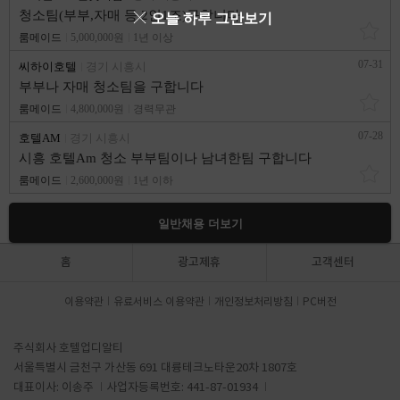
청소팀(부부,자매 등 2인1조)구합니다
오늘 하루 그만보기
룸메이드
5,000,000원
1년 이상
07-31
씨하이호텔
경기 시흥시
부부나 자매 청소팀을 구합니다
룸메이드
4,800,000원
경력무관
07-28
호텔AM
경기 시흥시
시흥 호텔Am 청소 부부팀이나 남녀한팀 구합니다
룸메이드
2,600,000원
1년 이하
일반채용 더보기
홈
광고제휴
고객센터
이용약관
유료서비스 이용약관
개인정보처리방침
PC버전
주식회사 호텔업디알티
서울특별시 금천구 가산동 691 대륭테크노타운20차 1807호
대표이사: 이송주
사업자등록번호: 441-87-01934