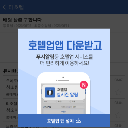
티호텔
배팅 삼촌 구합니다
등록일 : 2026/06/02
최종수정일 : 2026/06/11
본 공고는
2026년 06월 21일
에 마감되었습니다.
유사한 채용 리스트
08-07
오이도더베이21관광호텔
경기 시흥시
청소팀 구함
룸메이드
4,800,000원
경력무관
08-04
티호텔
경기 시흥시
청소이모님 구합니다
룸메이드
2,500,000원
경력무관
08-04
브라운도트월곶역점
경기 시흥시