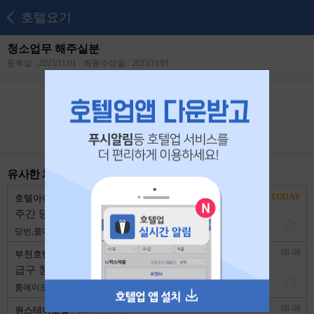
호텔요기
청소업무 해주실분
등록일 : 2025/11/01
최종수정일 : 2025/11/01
본 공고는
2025년 11월 20일
에 마감되었습니다.
유사한 채용 리스트
TODAY
호텔아이
경기 부천시
주간 당번 과장님, 청소이모 모십니다.
당번,룸메이드
3,200,000원
1년 이상
08-09
부천호텔 키노
경기 부천시
급구 청소이모 1명 구합니다.
룸메이드
2,800,000원
1년 이상
08-06
원스테이호텔
경기 부천시