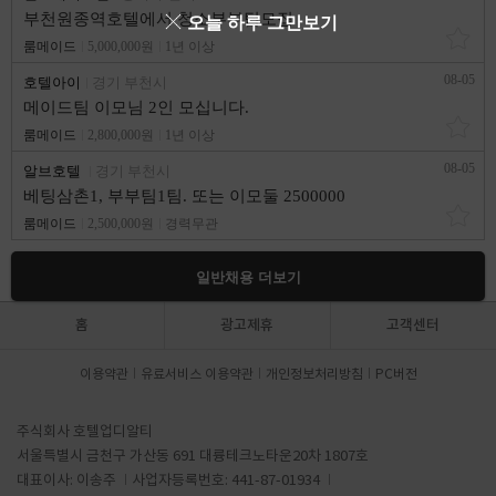
부천원종역호텔에서 청소부부팀모집
오늘 하루 그만보기
룸메이드
5,000,000원
1년 이상
08-05
호텔아이
경기 부천시
메이드팀 이모님 2인 모십니다.
룸메이드
2,800,000원
1년 이상
08-05
알브호텔
경기 부천시
베팅삼촌1, 부부팀1팀. 또는 이모둘 2500000
룸메이드
2,500,000원
경력무관
일반채용 더보기
홈
광고제휴
고객센터
이용약관
유료서비스 이용약관
개인정보처리방침
PC버전
주식회사 호텔업디알티
서울특별시 금천구 가산동 691 대륭테크노타운20차 1807호
대표이사: 이송주
사업자등록번호: 441-87-01934