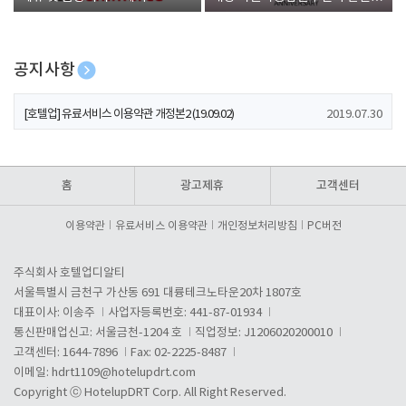
폰 증정
공지사항
[호텔업] 개인정보 처리방침 개정본1 (19.09.02)
2019.07.30
[호텔업] 유료서비스 이용약관 개정본2 (19.09.02)
2019.07.30
[호텔업] 개인정보 처리방침 개정본2 (19.09.02)
2019.07.30
홈
광고제휴
고객센터
이용약관
유료서비스 이용약관
개인정보처리방침
PC버전
주식회사 호텔업디알티
서울특별시 금천구 가산동 691 대륭테크노타운20차 1807호
대표이사: 이송주
사업자등록번호: 441-87-01934
통신판매업신고: 서울금천-1204 호
직업정보: J1206020200010
고객센터: 1644-7896
Fax: 02-2225-8487
이메일:
hdrt1109@hotelupdrt.com
Copyright ⓒ HotelupDRT Corp. All Right Reserved.