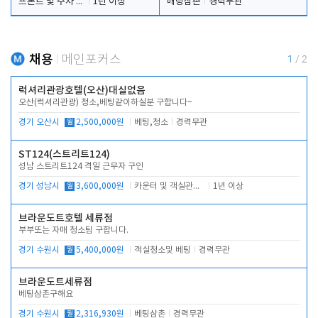
프론트 및 주차 객실관리
1년 이상
배팅삼촌
경력무관
채용
메인포커스
1
/
2
럭셔리관광호텔(오산)대실없음
오산(럭셔리관광) 청소,베팅같이하실분 구합니다~
경기 오산시
월
2,500,000원
베팅,청소
경력무관
ST124(스트리트124)
성남 스트리트124 격일 근무자 구인
경기 성남시
월
3,600,000원
카운터 및 객실관리 전반
1년 이상
브라운도트호텔 세류점
부부또는 자매 청소팀 구합니다.
경기 수원시
월
5,400,000원
객실청소및 베팅
경력무관
브라운도트세류점
베팅삼촌구해요
경기 수원시
월
2,316,930원
베팅삼촌
경력무관