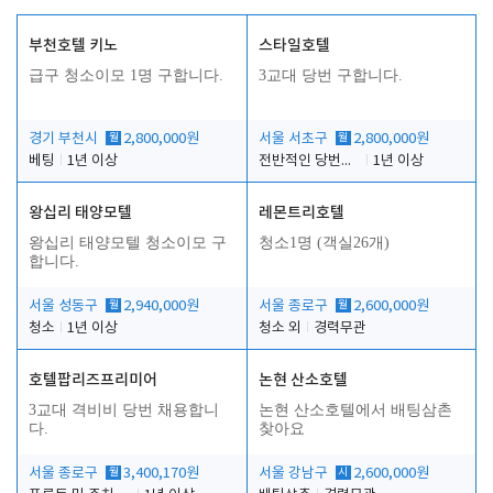
부천호텔 키노
스타일호텔
급구 청소이모 1명 구합니다.
3교대 당번 구합니다.
경기 부천시
월
2,800,000원
서울 서초구
월
2,800,000원
베팅
1년 이상
전반적인 당번업무
1년 이상
왕십리 태양모텔
레몬트리호텔
왕십리 태양모텔 청소이모 구
청소1명 (객실26개)
합니다.
서울 성동구
월
2,940,000원
서울 종로구
월
2,600,000원
청소
1년 이상
청소 외
경력무관
호텔팝리즈프리미어
논현 산소호텔
3교대 격비비 당번 채용합니
논현 산소호텔에서 배팅삼촌
다.
찾아요
서울 종로구
월
3,400,170원
서울 강남구
시
2,600,000원