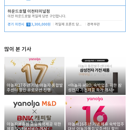
하운드호텔 이천터미널점
이천 하운드호텔 격일제 당번 구인합니다.
경기 이천시
월
3,300,000원
격일제 프론트 당번 업무로 주차 및 객실 점검
경력무관
많이 본 기사
야놀자17주년 기념 야놀자 통합발
<야놀자 MRO, 숙박업소 위한 삼
주센터 할인 프로모션 진행
성전자 가전제품 특가 개시>
야놀자제휴점 금융혜택제공 위한
야놀자16주년 기념 제휴 숙박업주
제휴 및 금융서비스 게시
대상 야놀자통합발주센터 할인쿠