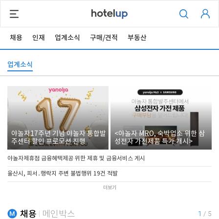
채용
인재
업계소식
구매/견적
부동산
업계소식
야놀자17주년 기념 야놀자 통합발
<야놀자 MRO, 숙박업소 위한 삼
주센터 할인 프로모션 진행
성전자 가전제품 특가 개시>
야놀자제휴점 금융혜택제공 위한 제휴 및 금융서비스 게시
울산시, 피서․행락지 주변 불법행위 19건 적발
더보기
채용
메인박스
1
/
5