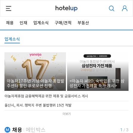
채용
인재
업계소식
구매/견적
부동산
업계소식
야놀자17주년 기념 야놀자 통합발
<야놀자 MRO, 숙박업소 위한 삼
주센터 할인 프로모션 진행
성전자 가전제품 특가 개시>
야놀자제휴점 금융혜택제공 위한 제휴 및 금융서비스 게시
울산시, 피서․행락지 주변 불법행위 19건 적발
더보기
채용
메인박스
1
/
3