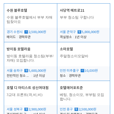
수원 블루호텔
사당역 메트로21
수원 블루호텔에서 부부 자매
부부 청소팀 구합니다
팀찾아요
경기 수원시
시
2,500,000원
서울 관악구
월
5,800,000원
메이드
경력무관
객실청소
1년 이상
방이동 호텔라움
소마호텔
방이동 호텔라움 청소팀(부부/
주말청소이모알바
자매) 모집합니다.
서울 송파구
월
5,600,000원
인천 미추홀구
시
10,030원
전반적인 청소 업무(객실청소.객실정리)
1년 이상
청소
경력무관
호텔 디 아티스트 성신여대점
호텔에어포트준
3교대 프론트(격,비,비)
베팅, 청소이모, 부부팀 모집
합니다.
서울 성북구
월
2,900,000원
인천 중구
월
2,500,000원