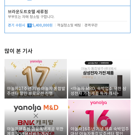
브라운도트호텔 세류점
부부또는 자매 청소팀 구합니다.
경기 수원시
월
5,400,000원
객실청소및 베팅
경력무관
많이 본 기사
야놀자17주년 기념 야놀자 통합발
<야놀자 MRO, 숙박업소 위한 삼
주센터 할인 프로모션 진행
성전자 가전제품 특가 개시>
야놀자제휴점 금융혜택제공 위한
야놀자16주년 기념 제휴 숙박업주
제휴 및 금융서비스 게시
대상 야놀자통합발주센터 할인쿠