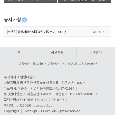
폰 증정
공지사항
[호텔업] 개인정보 처리방침 개정본1 (19.09.02)
2019.07.30
[호텔업] 유료서비스 이용약관 개정본2 (19.09.02)
2019.07.30
[호텔업] 개인정보 처리방침 개정본2 (19.09.02)
2019.07.30
홈
광고제휴
고객센터
이용약관
유료서비스 이용약관
개인정보처리방침
PC버전
주식회사 호텔업디알티
서울특별시 금천구 가산동 691 대륭테크노타운20차 1807호
대표이사: 이송주
사업자등록번호: 441-87-01934
통신판매업신고: 서울금천-1204 호
직업정보: J1206020200010
고객센터: 1644-7896
Fax: 02-2225-8487
이메일:
hdrt1109@hotelupdrt.com
Copyright ⓒ HotelupDRT Corp. All Right Reserved.