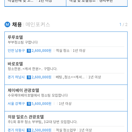
객실판매 및 고객응대
1년 이상
객실 및 호텔청소
경력무관
채용
메인포커스
1
/
2
루루호텔
부부청소팀 구합니다
인천 남동구
월
2,600,000원
객실 청소
1년 이상
바로호텔
청소한분..<캐셔 한분>.. 구합니다.
경기 하남시
월
2,600,000원
베팅.,청소<<캐셔 모셔봅니다.
1년 이상
제이베이 관광호텔
수유제이베이호텔에서 청소팀 모집합니다
서울 강북구
월
5,600,000원
1년 이상
의왕 밀로스 관광호텔
주1회 휴무 청소 부부팀, 3교대 당번 모집합니다.
경기 의왕시
월
2,500,000원
객실 청소업무
1년 이상