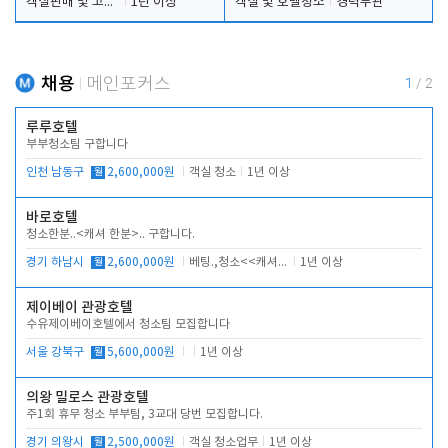
객실판매 및 고객응대
1년 이상
객실 및 호텔청소
경력무관
채용
메인포커스
1
/
2
루루호텔
부부청소팀 구합니다
인천 남동구
월
2,600,000원
객실 청소
1년 이상
바로호텔
청소한분..<캐셔 한분>.. 구합니다.
경기 하남시
월
2,600,000원
베팅.,청소<<캐셔 모셔봅니다.
1년 이상
제이베이 관광호텔
수유제이베이호텔에서 청소팀 모집합니다
서울 강북구
월
5,600,000원
1년 이상
의왕 밀로스 관광호텔
주1회 휴무 청소 부부팀, 3교대 당번 모집합니다.
경기 의왕시
월
2,500,000원
객실 청소업무
1년 이상