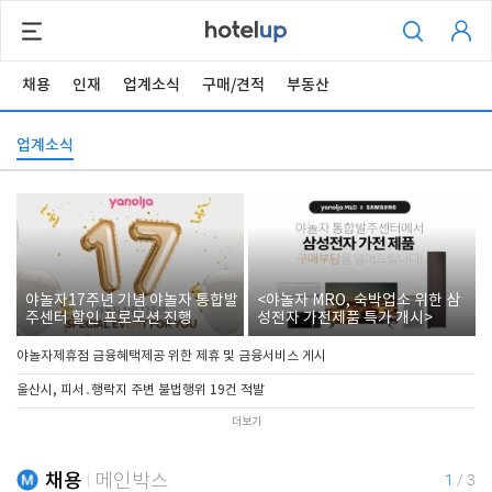
채용
인재
업계소식
구매/견적
부동산
업계소식
야놀자17주년 기념 야놀자 통합발
<야놀자 MRO, 숙박업소 위한 삼
주센터 할인 프로모션 진행
성전자 가전제품 특가 개시>
야놀자제휴점 금융혜택제공 위한 제휴 및 금융서비스 게시
울산시, 피서․행락지 주변 불법행위 19건 적발
더보기
채용
메인박스
1
/
3