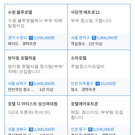
수원 블루호텔
사당역 메트로21
수원 블루호텔에서 부부 자매
부부 청소팀 구합니다
팀찾아요
경기 수원시
시
2,500,000원
서울 관악구
월
5,800,000원
메이드
경력무관
객실청소
1년 이상
방이동 호텔라움
소마호텔
방이동 호텔라움 청소팀(부부/
주말청소이모알바
자매) 모집합니다.
서울 송파구
월
5,600,000원
인천 미추홀구
시
10,030원
전반적인 청소 업무(객실청소.객실정리)
1년 이상
청소
경력무관
호텔 디 아티스트 성신여대점
호텔에어포트준
3교대 프론트(격,비,비)
베팅, 청소이모, 부부팀 모집
합니다.
서울 성북구
월
2,900,000원
인천 중구
월
2,500,000원