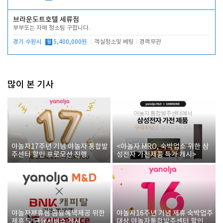
브라운도트호텔 세류점
부부또는 자매 청소팀 구합니다.
경기 수원시
월
5,400,000원
객실청소및 베팅
경력무관
많이 본 기사
야놀자17주년 기념 야놀자 통합발
<야놀자 MRO, 숙박업소 위한 삼
주센터 할인 프로모션 진행
성전자 가전제품 특가 개시>
야놀자제휴점 금융혜택제공 위한
야놀자16주년 기념 제휴 숙박업주
제휴 및 금융서비스 게시
대상 야놀자통합발주센터 할인쿠