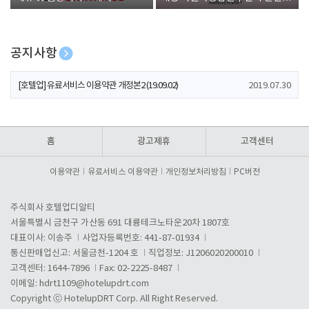
폰 증정
공지사항
[호텔업] 개인정보 처리방침 개정본1 (19.09.02)
2019.07.30
[호텔업] 유료서비스 이용약관 개정본2 (19.09.02)
2019.07.30
[호텔업] 개인정보 처리방침 개정본2 (19.09.02)
2019.07.30
홈
광고제휴
고객센터
이용약관
유료서비스 이용약관
개인정보처리방침
PC버전
주식회사 호텔업디알티
서울특별시 금천구 가산동 691 대륭테크노타운20차 1807호
대표이사: 이송주
사업자등록번호: 441-87-01934
통신판매업신고: 서울금천-1204 호
직업정보: J1206020200010
고객센터: 1644-7896
Fax: 02-2225-8487
이메일:
hdrt1109@hotelupdrt.com
Copyright ⓒ HotelupDRT Corp. All Right Reserved.