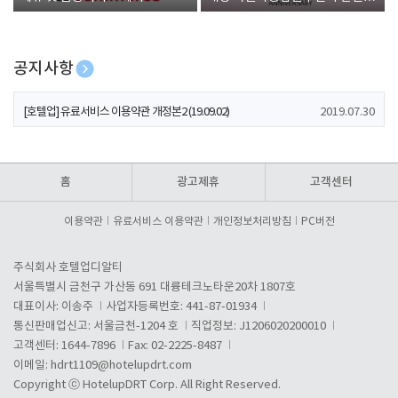
폰 증정
공지사항
[호텔업] 개인정보 처리방침 개정본1 (19.09.02)
2019.07.30
[호텔업] 유료서비스 이용약관 개정본2 (19.09.02)
2019.07.30
[호텔업] 개인정보 처리방침 개정본2 (19.09.02)
2019.07.30
홈
광고제휴
고객센터
이용약관
유료서비스 이용약관
개인정보처리방침
PC버전
주식회사 호텔업디알티
서울특별시 금천구 가산동 691 대륭테크노타운20차 1807호
대표이사: 이송주
사업자등록번호: 441-87-01934
통신판매업신고: 서울금천-1204 호
직업정보: J1206020200010
고객센터: 1644-7896
Fax: 02-2225-8487
이메일:
hdrt1109@hotelupdrt.com
Copyright ⓒ HotelupDRT Corp. All Right Reserved.