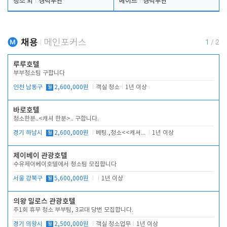
청소 외
경력무관
메이드
경력무관
채용
메인포커스
1
/
2
루루호텔
부부청소팀 구합니다
인천 남동구
월
2,600,000원
객실 청소
1년 이상
바로호텔
청소한분..<캐셔 한분>.. 구합니다.
경기 하남시
월
2,600,000원
베팅.,청소<<캐셔 모셔봅니다.
1년 이상
제이베이 관광호텔
수유제이베이호텔에서 청소팀 모집합니다
서울 강북구
월
5,600,000원
1년 이상
의왕 밀로스 관광호텔
주1회 휴무 청소 부부팀, 3교대 당번 모집합니다.
경기 의왕시
월
2,500,000원
객실 청소업무
1년 이상