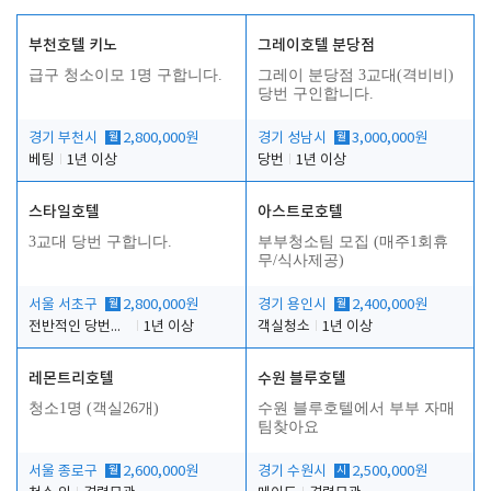
부천호텔 키노
그레이호텔 분당점
급구 청소이모 1명 구합니다.
그레이 분당점 3교대(격비비)
당번 구인합니다.
경기 부천시
월
2,800,000원
경기 성남시
월
3,000,000원
베팅
1년 이상
당번
1년 이상
스타일호텔
아스트로호텔
3교대 당번 구합니다.
부부청소팀 모집 (매주1회휴
무/식사제공)
서울 서초구
월
2,800,000원
경기 용인시
월
2,400,000원
전반적인 당번업무
1년 이상
객실청소
1년 이상
레몬트리호텔
수원 블루호텔
청소1명 (객실26개)
수원 블루호텔에서 부부 자매
팀찾아요
서울 종로구
월
2,600,000원
경기 수원시
시
2,500,000원