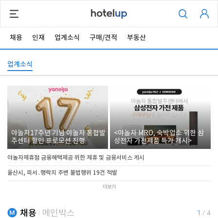
채용
인재
업계소식
구매/견적
부동산
업계소식
야놀자17주년 기념 야놀자 통합발
<야놀자 MRO, 숙박업소 위한 삼
주센터 할인 프로모션 진행
성전자 가전제품 특가 개시>
야놀자제휴점 금융혜택제공 위한 제휴 및 금융서비스 게시
울산시, 피서․행락지 주변 불법행위 19건 적발
더보기
채용
메인박스
1
/
4