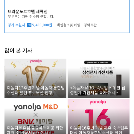
브라운도트호텔 세류점
부부또는 자매 청소팀 구합니다.
경기 수원시
월
5,400,000원
객실청소및 베팅
경력무관
많이 본 기사
야놀자17주년 기념 야놀자 통합발
<야놀자 MRO, 숙박업소 위한 삼
주센터 할인 프로모션 진행
성전자 가전제품 특가 개시>
야놀자제휴점 금융혜택제공 위한
야놀자16주년 기념 제휴 숙박업주
제휴 및 금융서비스 게시
대상 야놀자통합발주센터 할인쿠