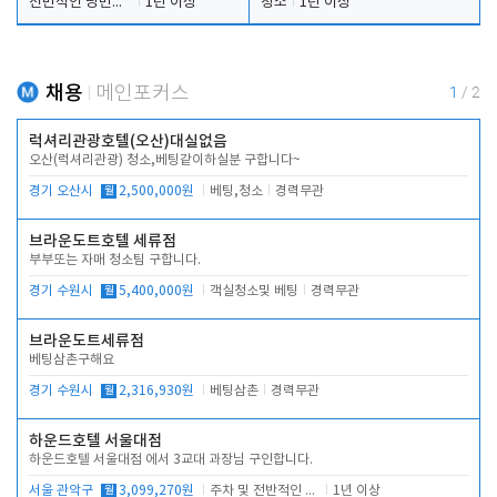
전반적인 당번업무
1년 이상
청소
1년 이상
채용
메인포커스
1
/
2
럭셔리관광호텔(오산)대실없음
오산(럭셔리관광) 청소,베팅같이하실분 구합니다~
경기 오산시
월
2,500,000원
베팅,청소
경력무관
브라운도트호텔 세류점
부부또는 자매 청소팀 구합니다.
경기 수원시
월
5,400,000원
객실청소및 베팅
경력무관
브라운도트세류점
베팅삼촌구해요
경기 수원시
월
2,316,930원
베팅삼촌
경력무관
하운드호텔 서울대점
하운드호텔 서울대점 에서 3교대 과장님 구인합니다.
서울 관악구
월
3,099,270원
주차 및 전반적인 당번업무
1년 이상