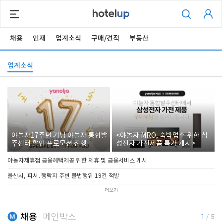
채용
인재
업계소식
구매/견적
부동산
업계소식
야놀자17주년 기념 야놀자 통합발
<야놀자 MRO, 숙박업소 위한 삼
주센터 할인 프로모션 진행
성전자 가전제품 특가 개시>
야놀자제휴점 금융혜택제공 위한 제휴 및 금융서비스 게시
울산시, 피서․행락지 주변 불법행위 19건 적발
더보기
채용
메인박스
1
/
5