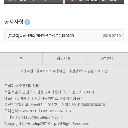
폰 증정
공지사항
[호텔업] 개인정보 처리방침 개정본1 (19.09.02)
2019.07.30
[호텔업] 유료서비스 이용약관 개정본2 (19.09.02)
2019.07.30
[호텔업] 개인정보 처리방침 개정본2 (19.09.02)
2019.07.30
홈
광고제휴
고객센터
이용약관
유료서비스 이용약관
개인정보처리방침
PC버전
주식회사 호텔업디알티
서울특별시 금천구 가산동 691 대륭테크노타운20차 1807호
대표이사: 이송주
사업자등록번호: 441-87-01934
통신판매업신고: 서울금천-1204 호
직업정보: J1206020200010
고객센터: 1644-7896
Fax: 02-2225-8487
이메일:
hdrt1109@hotelupdrt.com
Copyright ⓒ HotelupDRT Corp. All Right Reserved.