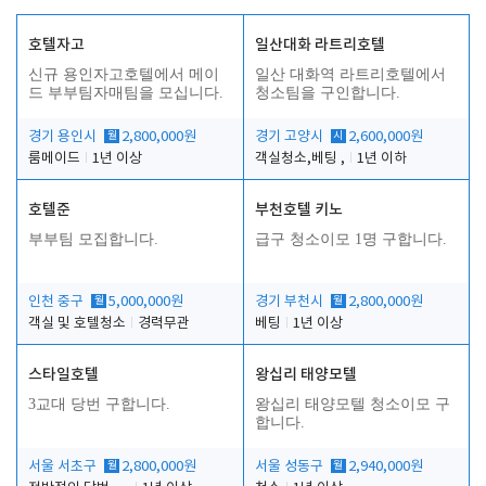
호텔자고
일산대화 라트리호텔
신규 용인자고호텔에서 메이
일산 대화역 라트리호텔에서
드 부부팀자매팀을 모십니다.
청소팀을 구인합니다.
경기 용인시
월
2,800,000원
경기 고양시
시
2,600,000원
룸메이드
1년 이상
객실청소,베팅 ,
1년 이하
호텔준
부천호텔 키노
부부팀 모집합니다.
급구 청소이모 1명 구합니다.
인천 중구
월
5,000,000원
경기 부천시
월
2,800,000원
객실 및 호텔청소
경력무관
베팅
1년 이상
스타일호텔
왕십리 태양모텔
3교대 당번 구합니다.
왕십리 태양모텔 청소이모 구
합니다.
서울 서초구
월
2,800,000원
서울 성동구
월
2,940,000원