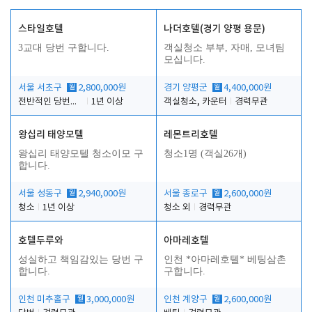
스타일호텔
나더호텔(경기 양평 용문)
3교대 당번 구합니다.
객실청소 부부, 자매, 모녀팀
모십니다.
서울 서초구
월
2,800,000원
경기 양평군
월
4,400,000원
전반적인 당번업무
1년 이상
객실청소, 카운터
경력무관
왕십리 태양모텔
레몬트리호텔
왕십리 태양모텔 청소이모 구
청소1명 (객실26개)
합니다.
서울 성동구
월
2,940,000원
서울 종로구
월
2,600,000원
청소
1년 이상
청소 외
경력무관
호텔두루와
아마레호텔
성실하고 책임감있는 당번 구
인천 *아마레호텔* 베팅삼촌
합니다.
구합니다.
인천 미추홀구
월
3,000,000원
인천 계양구
월
2,600,000원