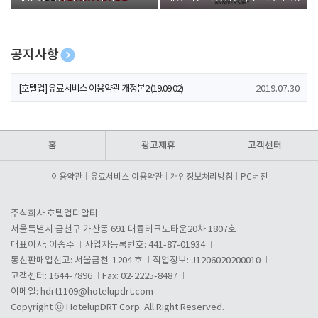
폰 증정
공지사항
[호텔업] 개인정보 처리방침 개정본1 (19.09.02)
2019.07.30
[호텔업] 유료서비스 이용약관 개정본2 (19.09.02)
2019.07.30
[호텔업] 개인정보 처리방침 개정본2 (19.09.02)
2019.07.30
홈
광고제휴
고객센터
이용약관
유료서비스 이용약관
개인정보처리방침
PC버전
주식회사 호텔업디알티
서울특별시 금천구 가산동 691 대륭테크노타운20차 1807호
대표이사: 이송주
사업자등록번호: 441-87-01934
통신판매업신고: 서울금천-1204 호
직업정보: J1206020200010
고객센터: 1644-7896
Fax: 02-2225-8487
이메일:
hdrt1109@hotelupdrt.com
Copyright ⓒ HotelupDRT Corp. All Right Reserved.