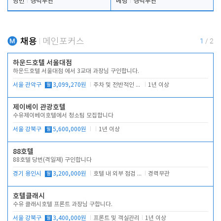
당번
경력무관
베팅
경력무관
채용
메인포커스
1
/
2
하운드호텔 서울대점
하운드호텔 서울대점 에서 3교대 과장님 구인합니다.
서울 관악구
월
3,099,270원
주차 및 전반적인 당번업무
1년 이상
제이베이 관광호텔
수유제이베이호텔에서 청소팀 모집합니다
서울 강북구
월
5,600,000원
1년 이상
88호텔
88호텔 당번(격일제) 구인합니다
경기 용인시
월
3,200,000원
호텔 내 외부 점검 및 프런트 운영
경력무관
호텔클래시
수유 클래시호텔 프론트 과장님 구합니다.
서울 강북구
월
3,400,000원
프론트 및 객실관리
1년 이상