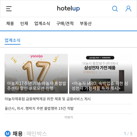
채용
인재
업계소식
구매/견적
부동산
업계소식
야놀자17주년 기념 야놀자 통합발
<야놀자 MRO, 숙박업소 위한 삼
주센터 할인 프로모션 진행
성전자 가전제품 특가 개시>
야놀자제휴점 금융혜택제공 위한 제휴 및 금융서비스 게시
울산시, 피서․행락지 주변 불법행위 19건 적발
더보기
채용
메인박스
1
/
5