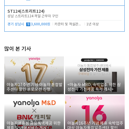
ST124(스트리트124)
성남 스트리트124 격일 근무자 구인
경기 성남시
월
3,600,000원
카운터 및 객실관리 전반
1년 이상
많이 본 기사
야놀자17주년 기념 야놀자 통합발
<야놀자 MRO, 숙박업소 위한 삼
주센터 할인 프로모션 진행
성전자 가전제품 특가 개시>
야놀자제휴점 금융혜택제공 위한
야놀자16주년 기념 제휴 숙박업주
제휴 및 금융서비스 게시
대상 야놀자통합발주센터 할인쿠