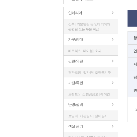
인테리어
신축
|
리모델링 등 인테리어와
관련된 모든 부분 취급
항
가구/침대
매트리스
|
테이블
|
소파
업
간판/외관
지
경관조명
|
입간판
|
조명등기구
담
가전/특판
연
브랜드tv
|
소형냉장고
|
에어컨
난방/설비
보일러
|
배관공사
|
설비공사
객실 관리