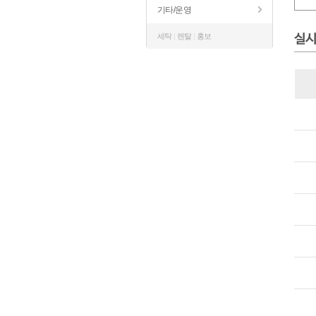
기타/운영
세탁
|
렌탈
|
홍보
실시