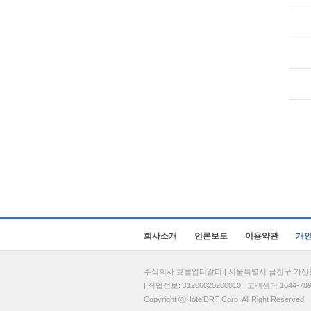
회사소개
언론보도
이용약관
개
주식회사 호텔업디알티 | 서울특별시 금천구 가산동 69
| 직업정보: J1206020200010 | 고객센터 1644-7896 
Copyright ⓒHotelDRT Corp. All Right Reserved.