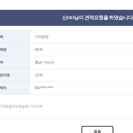
신OO님이 견적요청을 하였습니다
목
기타/운영
체명
테OO
역
충남 > 아산시
당자명
신OO
락처
010-****-****
27개호실( 6개 한실로) 가구교체