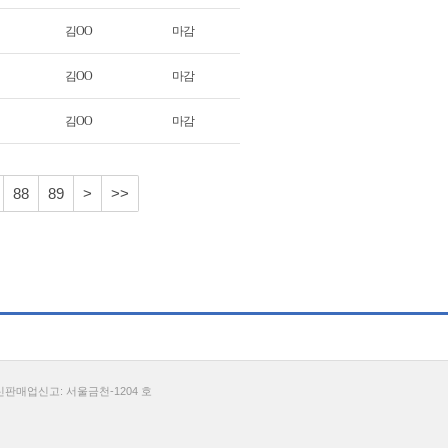
김OO
마감
김OO
마감
김OO
마감
88
89
>
>>
통신판매업신고: 서울금천-1204 호