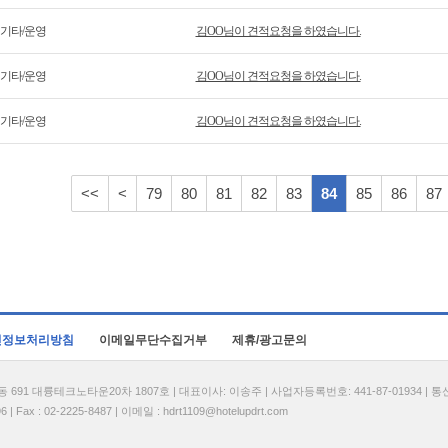
기타/운영
김OO님이 견적요청을 하였습니다.
기타/운영
김OO님이 견적요청을 하였습니다.
기타/운영
김OO님이 견적요청을 하였습니다.
<<
<
79
80
81
82
83
84
85
86
87
인정보처리방침
이메일무단수집거부
제휴/광고문의
1 대륭테크노타운20차 1807호 | 대표이사: 이송주 | 사업자등록번호: 441-87-01934 | 
| Fax : 02-2225-8487 | 이메일 :
hdrt1109@hotelupdrt.com