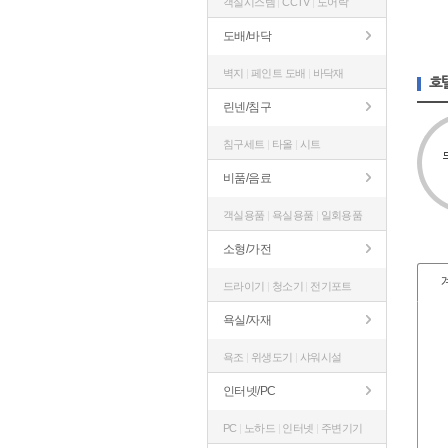
객실시스템
|
CCTV
|
도어락
도배/바닥
벽지
|
페인트 도배
|
바닥재
호
린넨/침구
침구세트
|
타올
|
시트
비품/음료
객실용품
|
욕실용품
|
일회용품
소형/가전
드라이기
|
청소기
|
전기포트
욕실/자재
욕조
|
위생도기
|
샤워시설
인터넷/PC
PC
|
노하드
|
인터넷
|
주변기기