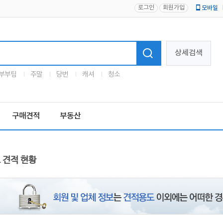
로그인
회원가입
모바일
로고
상세검색
부부팀
주말
당번
캐셔
청소
구매견적
부동산
 견적 현황