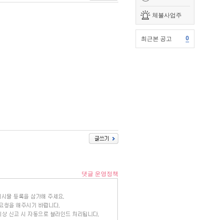
체불사업주
0
최근본 공고