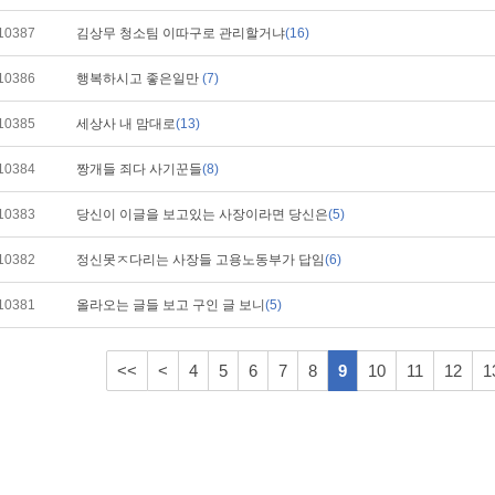
10387
김상무 청소팀 이따구로 관리할거냐
(16)
10386
행복하시고 좋은일만
(7)
10385
세상사 내 맘대로
(13)
10384
짱개들 죄다 사기꾼들
(8)
10383
당신이 이글을 보고있는 사장이라면 당신은
(5)
10382
정신못ㅈ다리는 사장들 고용노동부가 답임
(6)
10381
올라오는 글들 보고 구인 글 보니
(5)
<<
<
4
5
6
7
8
9
10
11
12
1