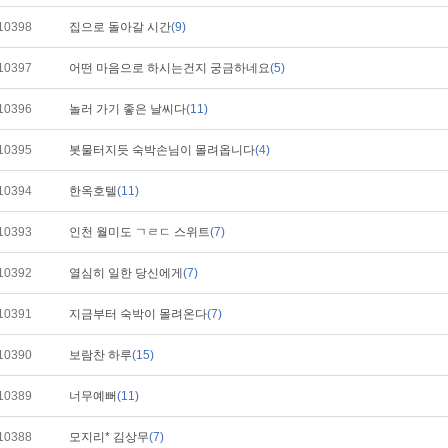
10398
집으로 돌아갈 시간
(9)
10397
어떤 마음으로 하시는건지 궁금하네요
(5)
10396
놀러 가기 좋은 날씨다
(11)
10395
봇물터지듯 숙박손님이 몰려옵니다
(4)
10394
한옥호텔
(11)
10393
인천 월미도 ㄱㄹㄷ 스위트
(7)
10392
열심히 일한 당신에게
(7)
10391
지금부터 숙박이 몰려온다
(7)
10390
보람찬 하루
(15)
10389
너무예뻐
(11)
10388
모지리* 김상무
(7)