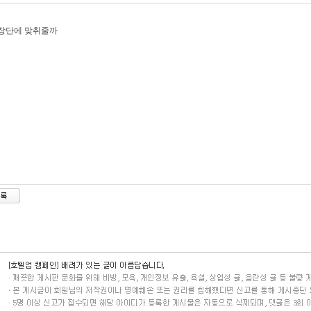
 장단에 맞취줄까