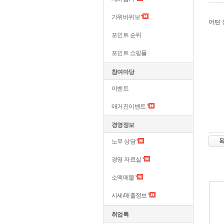
가위바위보
어떤
포인트 순위
포인트 쇼핑몰
참여마당
이벤트
매거진이벤트
경영정보
노무 상담
경영 자료실
소액매물
시세/매출정보
취업톡