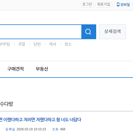
로그인
회원가입
모바일
로고
상세검색
부부팀
주말
당번
캐셔
청소
구매견적
부동산
수다방
면 이랬다하고 저러면 저랬다파고 참 너도 너답다
등록일
2026.03.19 19:10:23
조회
468