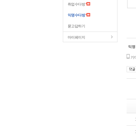
취업수다방
익명수다방
묻고답하기
마이페이지