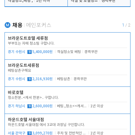
객실청소,베팅 ,
1년 이하
객실 및 호텔청소
경력무관
채용
메인포커스
1
/
2
브라운도트호텔 세류점
부부또는 자매 청소팀 구합니다.
경기 수원시
월
5,400,000원
객실청소및 베팅
경력무관
브라운도트세류점
베팅삼촌구해요
경기 수원시
월
2,316,930원
베팅삼촌
경력무관
바로호텔
청소한분..<캐셔 한분>.. 구합니다.
경기 하남시
월
2,600,000원
베팅.,청소<<캐셔 모셔봅니다.
1년 이상
하운드호텔 서울대점
하운드호텔 서울대점 에서 3교대 과장님 구인합니다.
서울 관악구
월
3,099,270원
주차 및 전반적인 당번업무
1년 이상