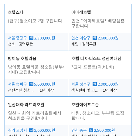
호텔스타
아마레호텔
(급구)청소이모 2명 구합니다.
인천 *아마레호텔* 베팅삼촌
구합니다.
서울 중랑구
월
2,300,000원
인천 계양구
월
2,600,000원
청소
경력무관
베팅
경력무관
방이동 호텔라움
호텔 디 아티스트 성신여대점
방이동 호텔라움 청소팀(부부/
3교대 프론트(격,비,비)
자매) 모집합니다.
서울 송파구
월
5,600,000원
서울 성북구
월
2,900,000원
전반적인 청소 업무(객실청소.객실정리)
1년 이상
객실판매 및 고객응대
1년 이상
일산대화 라트리호텔
호텔에어포트준
일산 대화역 라트리호텔에서
베팅, 청소이모, 부부팀 모집
청소팀을 구인합니다.
합니다.
경기 고양시
시
2,600,000원
인천 중구
월
2,500,000원