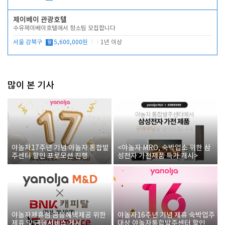
제이베이 관광호텔
수유제이베이호텔에서 청소팀 모집합니다
서울 강북구
월
5,600,000원
1년 이상
많이 본 기사
야놀자17주년 기념 야놀자 통합발
<야놀자 MRO, 숙박업소 위한 삼
주센터 할인 프로모션 진행
성전자 가전제품 특가 개시>
야놀자제휴점 금융혜택제공 위한
야놀자16주년 기념 제휴 숙박업주
제휴 및 금융서비스 게시
대상 야놀자통합발주센터 할인쿠