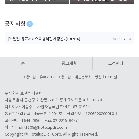
폰 증정
공지사항
[호텔업] 개인정보 처리방침 개정본1 (19.09.02)
2019.07.30
[호텔업] 유료서비스 이용약관 개정본2 (19.09.02)
2019.07.30
[호텔업] 개인정보 처리방침 개정본2 (19.09.02)
2019.07.30
홈
광고제휴
고객센터
이용약관
유료서비스 이용약관
개인정보처리방침
PC버전
주식회사 호텔업디알티
서울특별시 금천구 가산동 691 대륭테크노타운20차 1807호
대표이사: 이송주
사업자등록번호: 441-87-01934
통신판매업신고: 서울금천-1204 호
직업정보: J1206020200010
고객센터: 1644-7896
Fax: 02-2225-8487
이메일:
hdrt1109@hotelupdrt.com
Copyright ⓒ HotelupDRT Corp. All Right Reserved.