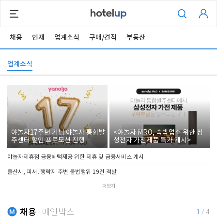
채용
인재
업계소식
구매/견적
부동산
업계소식
야놀자17주년 기념 야놀자 통합발
<야놀자 MRO, 숙박업소 위한 삼
주센터 할인 프로모션 진행
성전자 가전제품 특가 개시>
야놀자제휴점 금융혜택제공 위한 제휴 및 금융서비스 게시
울산시, 피서․행락지 주변 불법행위 19건 적발
더보기
채용
메인박스
1
/
4