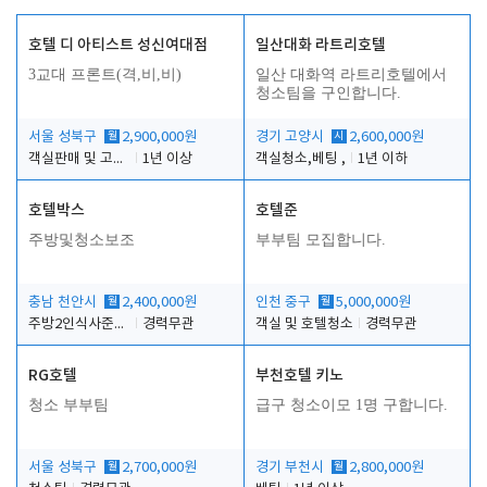
호텔 디 아티스트 성신여대점
일산대화 라트리호텔
3교대 프론트(격,비,비)
일산 대화역 라트리호텔에서
청소팀을 구인합니다.
서울 성북구
월
2,900,000원
경기 고양시
시
2,600,000원
객실판매 및 고객응대
1년 이상
객실청소,베팅 ,
1년 이하
호텔박스
호텔준
주방및청소보조
부부팀 모집합니다.
충남 천안시
월
2,400,000원
인천 중구
월
5,000,000원
주방2인식사준비및청소린렌보조
경력무관
객실 및 호텔청소
경력무관
RG호텔
부천호텔 키노
청소 부부팀
급구 청소이모 1명 구합니다.
서울 성북구
월
2,700,000원
경기 부천시
월
2,800,000원