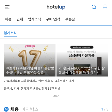
채용
인재
업계소식
구매/견적
부동산
업계소식
야놀자17주년 기념 야놀자 통합발
<야놀자 MRO, 숙박업소 위한 삼
주센터 할인 프로모션 진행
성전자 가전제품 특가 개시>
야놀자제휴점 금융혜택제공 위한 제휴 및 금융서비스 게시
울산시, 피서․행락지 주변 불법행위 19건 적발
더보기
채용
메인박스
1
/
5