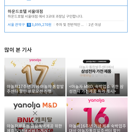
하운드호텔 서울대점
하운드호텔 서울대점 에서 3교대 과장님 구인합니다.
서울 관악구
월
3,099,270원
주차 및 전반적인 당번업무
1년 이상
많이 본 기사
야놀자17주년 기념 야놀자 통합발
<야놀자 MRO, 숙박업소 위한 삼
주센터 할인 프로모션 진행
성전자 가전제품 특가 개시>
야놀자제휴점 금융혜택제공 위한
야놀자16주년 기념 제휴 숙박업주
제휴 및 금융서비스 게시
대상 야놀자통합발주센터 할인쿠