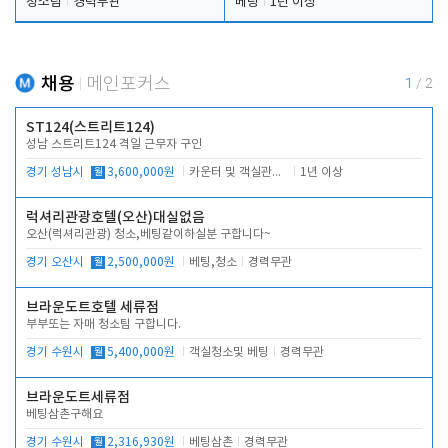
청소팀
경력무관
베팅
1년 이상
채용
메인포커스
1
/
2
ST124(스트리트124)
성남 스트리트124 격일 근무자 구인
경기 성남시
월
3,600,000원
카운터 및 객실관리 전반
1년 이상
럭셔리관광호텔(오산)대실없음
오산(럭셔리관광) 청소,베팅같이하실분 구합니다~
경기 오산시
월
2,500,000원
베팅,청소
경력무관
브라운도트호텔 세류점
부부또는 자매 청소팀 구합니다.
경기 수원시
월
5,400,000원
객실청소및 베팅
경력무관
브라운도트세류점
베팅삼촌구해요
경기 수원시
월
2,316,930원
베팅삼촌
경력무관