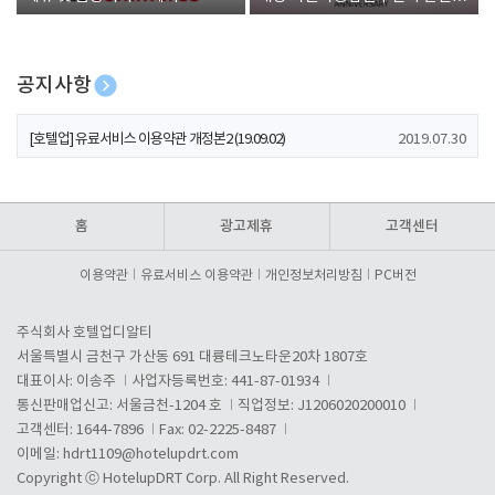
폰 증정
공지사항
[호텔업] 개인정보 처리방침 개정본1 (19.09.02)
2019.07.30
[호텔업] 유료서비스 이용약관 개정본2 (19.09.02)
2019.07.30
[호텔업] 개인정보 처리방침 개정본2 (19.09.02)
2019.07.30
홈
광고제휴
고객센터
이용약관
유료서비스 이용약관
개인정보처리방침
PC버전
주식회사 호텔업디알티
서울특별시 금천구 가산동 691 대륭테크노타운20차 1807호
대표이사: 이송주
사업자등록번호: 441-87-01934
통신판매업신고: 서울금천-1204 호
직업정보: J1206020200010
고객센터: 1644-7896
Fax: 02-2225-8487
이메일:
hdrt1109@hotelupdrt.com
Copyright ⓒ HotelupDRT Corp. All Right Reserved.