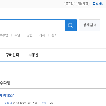
로그인
회원가입
모바일
로고
상세검색
부부팀
주말
당번
캐셔
청소
구매견적
부동산
수다방
이 뭐에요?
등록일
2013.12.27 23:10:53
조회
6,763