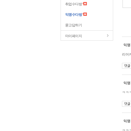
취업수다방
익명수다방
묻고답하기
마이페이지