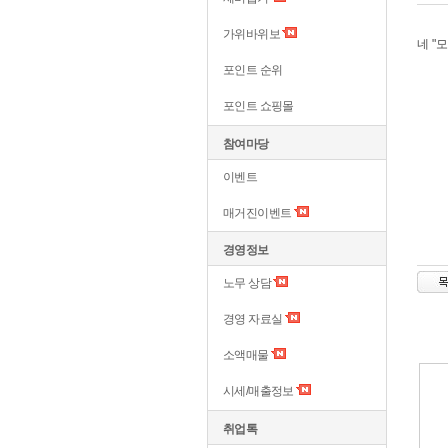
가위바위보
네 "
포인트 순위
포인트 쇼핑몰
참여마당
이벤트
매거진이벤트
경영정보
노무 상담
경영 자료실
소액매물
시세/매출정보
취업톡