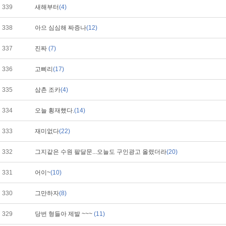
339
새해부터
(4)
338
아으 심심해 짜증나
(12)
337
진짜
(7)
336
고삐리
(17)
335
삼촌 조카
(4)
334
오늘 횡재했다.
(14)
333
재미없다
(22)
332
그지같은 수원 팔달문...오늘도 구인광고 올렸더라
(20)
331
어이~
(10)
330
그만하자
(8)
329
당번 형들아 제발 ~~~
(11)