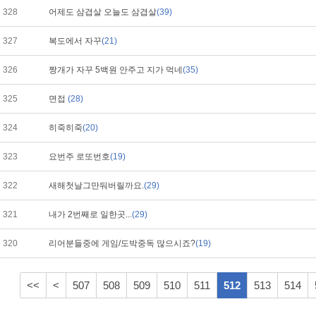
328
어제도 삼겹살 오늘도 삼겹살
(39)
327
복도에서 자꾸
(21)
326
짱개가 자꾸 5백원 안주고 지가 먹네
(35)
325
면접
(28)
324
히죽히죽
(20)
323
요번주 로또번호
(19)
322
새해첫날그만둬버릴까요.
(29)
321
내가 2번째로 일한곳...
(29)
320
리어분들중에 게임/도박중독 많으시죠?
(19)
<<
<
507
508
509
510
511
512
513
514