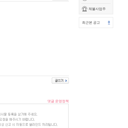
체불사업주
0
최근본 공고