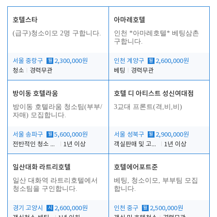
호텔스타
아마레호텔
(급구)청소이모 2명 구합니다.
인천 *아마레호텔* 베팅삼촌
구합니다.
서울 중랑구
월
2,300,000원
인천 계양구
월
2,600,000원
청소
경력무관
베팅
경력무관
방이동 호텔라움
호텔 디 아티스트 성신여대점
방이동 호텔라움 청소팀(부부/
3교대 프론트(격,비,비)
자매) 모집합니다.
서울 송파구
월
5,600,000원
서울 성북구
월
2,900,000원
전반적인 청소 업무(객실청소.객실정리)
1년 이상
객실판매 및 고객응대
1년 이상
일산대화 라트리호텔
호텔에어포트준
일산 대화역 라트리호텔에서
베팅, 청소이모, 부부팀 모집
청소팀을 구인합니다.
합니다.
경기 고양시
시
2,600,000원
인천 중구
월
2,500,000원