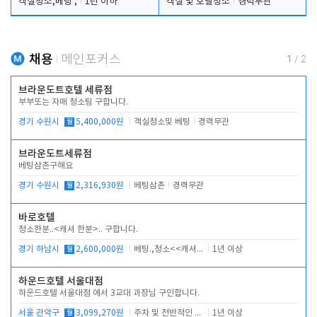
객실청소,베팅 ,
1년 이하
객실 및 호텔청소
경력무관
채용
메인포커스
1
/
2
브라운도트호텔 세류점
부부또는 자매 청소팀 구합니다.
경기 수원시
월
5,400,000원
객실청소및 베팅
경력무관
브라운도트세류점
베팅삼촌구해요
경기 수원시
월
2,316,930원
베팅삼촌
경력무관
바로호텔
청소한분..<캐셔 한분>.. 구합니다.
경기 하남시
월
2,600,000원
베팅.,청소<<캐셔 모셔봅니다.
1년 이상
하운드호텔 서울대점
하운드호텔 서울대점 에서 3교대 과장님 구인합니다.
서울 관악구
월
3,099,270원
주차 및 전반적인 당번업무
1년 이상