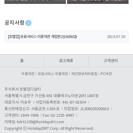
폰 증정
공지사항
[호텔업] 개인정보 처리방침 개정본1 (19.09.02)
2019.07.30
[호텔업] 유료서비스 이용약관 개정본2 (19.09.02)
2019.07.30
[호텔업] 개인정보 처리방침 개정본2 (19.09.02)
2019.07.30
홈
광고제휴
고객센터
이용약관
유료서비스 이용약관
개인정보처리방침
PC버전
주식회사 호텔업디알티
서울특별시 금천구 가산동 691 대륭테크노타운20차 1807호
대표이사: 이송주
사업자등록번호: 441-87-01934
통신판매업신고: 서울금천-1204 호
직업정보: J1206020200010
고객센터: 1644-7896
Fax: 02-2225-8487
이메일:
hdrt1109@hotelupdrt.com
Copyright ⓒ HotelupDRT Corp. All Right Reserved.