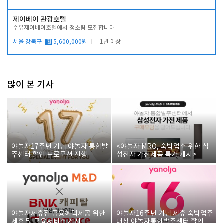
제이베이 관광호텔
수유제이베이호텔에서 청소팀 모집합니다
서울 강북구
월
5,600,000원
1년 이상
많이 본 기사
야놀자17주년 기념 야놀자 통합발
<야놀자 MRO, 숙박업소 위한 삼
주센터 할인 프로모션 진행
성전자 가전제품 특가 개시>
야놀자제휴점 금융혜택제공 위한
야놀자16주년 기념 제휴 숙박업주
제휴 및 금융서비스 게시
대상 야놀자통합발주센터 할인쿠