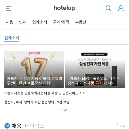
채용
인재
업계소식
구매/견적
부동산
업계소식
야놀자17주년 기념 야놀자 통합발
<야놀자 MRO, 숙박업소 위한 삼
주센터 할인 프로모션 진행
성전자 가전제품 특가 개시>
야놀자제휴점 금융혜택제공 위한 제휴 및 금융서비스 게시
울산시, 피서․행락지 주변 불법행위 19건 적발
더보기
채용
메인박스
1
/
4