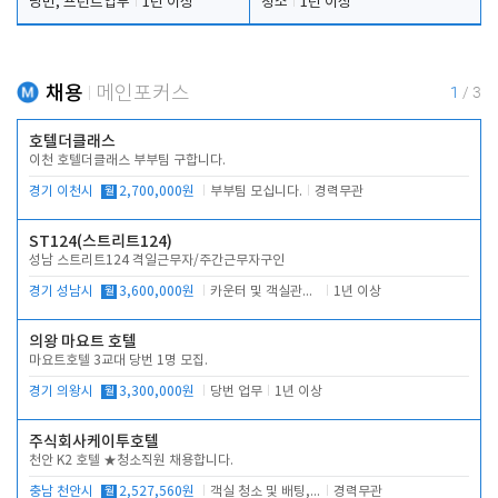
당번, 프런트업무
1년 이상
청소
1년 이상
채용
메인포커스
1
/
3
호텔더클래스
이천 호텔더클래스 부부팀 구합니다.
경기 이천시
월
2,700,000원
부부팀 모십니다.
경력무관
ST124(스트리트124)
성남 스트리트124 격일근무자/주간근무자구인
경기 성남시
월
3,600,000원
카운터 및 객실관리 전반
1년 이상
의왕 마요트 호텔
마요트호텔 3교대 당번 1명 모집.
경기 의왕시
월
3,300,000원
당번 업무
1년 이상
주식회사케이투호텔
천안 K2 호텔 ★청소직원 채용합니다.
충남 천안시
월
2,527,560원
객실 청소 및 배팅, 주변 시설 청소
경력무관