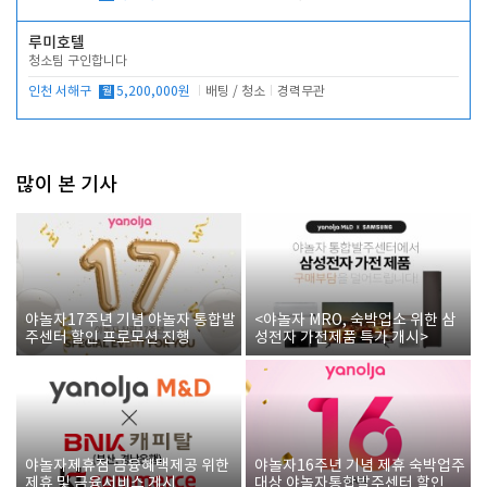
루미호텔
청소팀 구인합니다
인천 서해구
월
5,200,000원
배팅 / 청소
경력무관
많이 본 기사
야놀자17주년 기념 야놀자 통합발
<야놀자 MRO, 숙박업소 위한 삼
주센터 할인 프로모션 진행
성전자 가전제품 특가 개시>
야놀자제휴점 금융혜택제공 위한
야놀자16주년 기념 제휴 숙박업주
제휴 및 금융서비스 게시
대상 야놀자통합발주센터 할인쿠