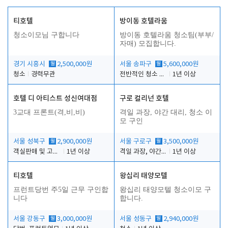
티호텔
방이동 호텔라움
청소이모님 구합니다
방이동 호텔라움 청소팀(부부/
자매) 모집합니다.
경기 시흥시
월
2,500,000원
서울 송파구
월
5,600,000원
청소
경력무관
전반적인 청소 업무(객실청소.객실정리)
1년 이상
호텔 디 아티스트 성신여대점
구로 컬리넌 호텔
3교대 프론트(격,비,비)
격일 과장, 야간 대리, 청소 이
모 구인
서울 성북구
월
2,900,000원
서울 구로구
월
3,500,000원
객실판매 및 고객응대
1년 이상
격일 과장, 야간 대리, 청소 이모
1년 이상
티호텔
왕십리 태양모텔
프런트당번 주5일 근무 구인합
왕십리 태양모텔 청소이모 구
니다
합니다.
서울 강동구
월
3,000,000원
서울 성동구
월
2,940,000원