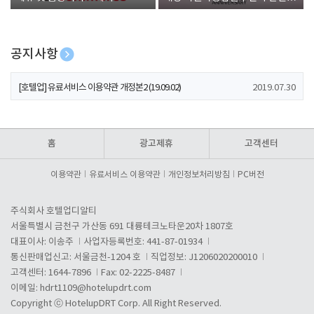
폰 증정
공지사항
[호텔업] 개인정보 처리방침 개정본1 (19.09.02)
2019.07.30
[호텔업] 유료서비스 이용약관 개정본2 (19.09.02)
2019.07.30
[호텔업] 개인정보 처리방침 개정본2 (19.09.02)
2019.07.30
홈
광고제휴
고객센터
이용약관
유료서비스 이용약관
개인정보처리방침
PC버전
주식회사 호텔업디알티
서울특별시 금천구 가산동 691 대륭테크노타운20차 1807호
대표이사: 이송주
사업자등록번호: 441-87-01934
통신판매업신고: 서울금천-1204 호
직업정보: J1206020200010
고객센터: 1644-7896
Fax: 02-2225-8487
이메일:
hdrt1109@hotelupdrt.com
Copyright ⓒ HotelupDRT Corp. All Right Reserved.