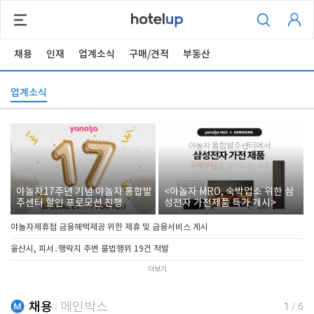
채용
인재
업계소식
구매/견적
부동산
업계소식
야놀자17주년 기념 야놀자 통합발
<야놀자 MRO, 숙박업소 위한 삼
주센터 할인 프로모션 진행
성전자 가전제품 특가 개시>
야놀자제휴점 금융혜택제공 위한 제휴 및 금융서비스 게시
울산시, 피서․행락지 주변 불법행위 19건 적발
더보기
채용
메인박스
1
/
6