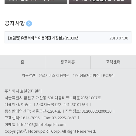
폰 증정
공지사항
[호텔업] 개인정보 처리방침 개정본1 (19.09.02)
2019.07.30
[호텔업] 유료서비스 이용약관 개정본2 (19.09.02)
2019.07.30
[호텔업] 개인정보 처리방침 개정본2 (19.09.02)
2019.07.30
홈
광고제휴
고객센터
이용약관
유료서비스 이용약관
개인정보처리방침
PC버전
주식회사 호텔업디알티
서울특별시 금천구 가산동 691 대륭테크노타운20차 1807호
대표이사: 이송주
사업자등록번호: 441-87-01934
통신판매업신고: 서울금천-1204 호
직업정보: J1206020200010
고객센터: 1644-7896
Fax: 02-2225-8487
이메일:
hdrt1109@hotelupdrt.com
Copyright ⓒ HotelupDRT Corp. All Right Reserved.