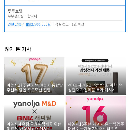
루루호텔
부부청소팀 구합니다
인천 남동구
월
2,500,000원
객실 청소
1년 이상
많이 본 기사
야놀자17주년 기념 야놀자 통합발
<야놀자 MRO, 숙박업소 위한 삼
주센터 할인 프로모션 진행
성전자 가전제품 특가 개시>
야놀자제휴점 금융혜택제공 위한
야놀자16주년 기념 제휴 숙박업주
제휴 및 금융서비스 게시
대상 야놀자통합발주센터 할인쿠