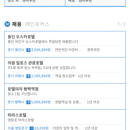
청소 외
경력무관
베팅
경력무관
채용
메인포커스
1
/
2
용인 오스카호텔
용인 처인구 오스카호텔에서 격일당번 채용합니다
경기 용인시
월
3,500,000원
전반적인 카운터 업무
경력무관
의왕 밀로스 관광호텔
주1회 휴무 청소 부부팀, 3교대 당번 모집합니다.
경기 의왕시
월
2,500,000원
객실 청소업무
1년 이상
호텔야자 평택역점
청소 1팀 구인합니다
경기 평택시
월
5,000,000원
호텔객실 및 공용시설 청소 관리
1년 이상
하라스호텔
영등포 하라스호텔
서울 영등포구
시
10,030원
카운터 업무 및 객실관리(청소상태 확인, 객실판매)
1년 이상