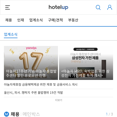
채용
인재
업계소식
구매/견적
부동산
업계소식
야놀자17주년 기념 야놀자 통합발
<야놀자 MRO, 숙박업소 위한 삼
주센터 할인 프로모션 진행
성전자 가전제품 특가 개시>
야놀자제휴점 금융혜택제공 위한 제휴 및 금융서비스 게시
울산시, 피서․행락지 주변 불법행위 19건 적발
더보기
채용
메인박스
1
/
3