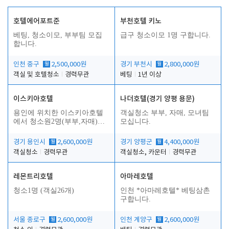
호텔에어포트준
부천호텔 키노
베팅, 청소이모, 부부팀 모집
급구 청소이모 1명 구합니다.
합니다.
인천 중구
월
2,500,000원
경기 부천시
월
2,800,000원
객실 및 호텔청소
경력무관
베팅
1년 이상
이스키아호텔
나더호텔(경기 양평 용문)
용인에 위치한 이스키아호텔
객실청소 부부, 자매, 모녀팀
에서 청소원2명(부부,자매)을
모십니다.
모집합니다..
경기 용인시
월
2,600,000원
경기 양평군
월
4,400,000원
객실청소
경력무관
객실청소, 카운터
경력무관
레몬트리호텔
아마레호텔
청소1명 (객실26개)
인천 *아마레호텔* 베팅삼촌
구합니다.
서울 종로구
월
2,600,000원
인천 계양구
월
2,600,000원