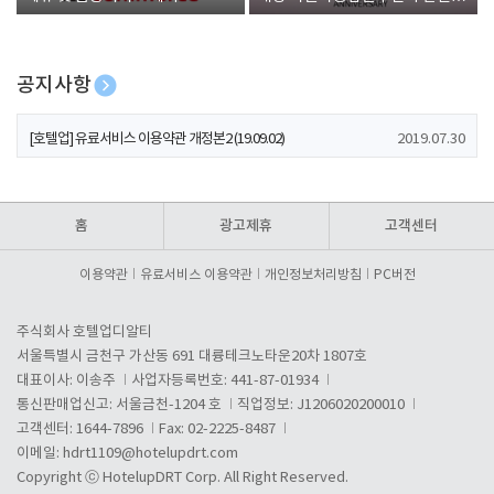
폰 증정
공지사항
[호텔업] 개인정보 처리방침 개정본1 (19.09.02)
2019.07.30
[호텔업] 유료서비스 이용약관 개정본2 (19.09.02)
2019.07.30
[호텔업] 개인정보 처리방침 개정본2 (19.09.02)
2019.07.30
홈
광고제휴
고객센터
이용약관
유료서비스 이용약관
개인정보처리방침
PC버전
주식회사 호텔업디알티
서울특별시 금천구 가산동 691 대륭테크노타운20차 1807호
대표이사: 이송주
사업자등록번호: 441-87-01934
통신판매업신고: 서울금천-1204 호
직업정보: J1206020200010
고객센터: 1644-7896
Fax: 02-2225-8487
이메일:
hdrt1109@hotelupdrt.com
Copyright ⓒ HotelupDRT Corp. All Right Reserved.