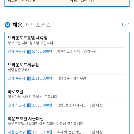
청소팀
경력무관
베팅
1년 이상
채용
메인포커스
1
/
2
브라운도트호텔 세류점
부부또는 자매 청소팀 구합니다.
경기 수원시
월
5,400,000원
객실청소및 베팅
경력무관
브라운도트세류점
베팅삼촌구해요
경기 수원시
월
2,316,930원
베팅삼촌
경력무관
바로호텔
청소한분..<캐셔 한분>.. 구합니다.
경기 하남시
월
2,600,000원
베팅.,청소<<캐셔 모셔봅니다.
1년 이상
하운드호텔 서울대점
하운드호텔 서울대점 에서 3교대 과장님 구인합니다.
서울 관악구
월
3,099,270원
주차 및 전반적인 당번업무
1년 이상