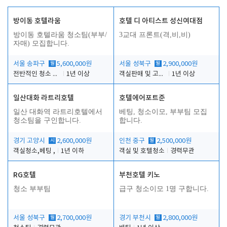
방이동 호텔라움
호텔 디 아티스트 성신여대점
방이동 호텔라움 청소팀(부부/
3교대 프론트(격,비,비)
자매) 모집합니다.
서울 송파구
월
5,600,000원
서울 성북구
월
2,900,000원
전반적인 청소 업무(객실청소.객실정리)
1년 이상
객실판매 및 고객응대
1년 이상
일산대화 라트리호텔
호텔에어포트준
일산 대화역 라트리호텔에서
베팅, 청소이모, 부부팀 모집
청소팀을 구인합니다.
합니다.
경기 고양시
시
2,600,000원
인천 중구
월
2,500,000원
객실청소,베팅 ,
1년 이하
객실 및 호텔청소
경력무관
RG호텔
부천호텔 키노
청소 부부팀
급구 청소이모 1명 구합니다.
서울 성북구
월
2,700,000원
경기 부천시
월
2,800,000원