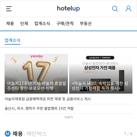
채용
인재
업계소식
구매/견적
부동산
업계소식
야놀자17주년 기념 야놀자 통합발
<야놀자 MRO, 숙박업소 위한 삼
주센터 할인 프로모션 진행
성전자 가전제품 특가 개시>
야놀자제휴점 금융혜택제공 위한 제휴 및 금융서비스 게시
울산시, 피서․행락지 주변 불법행위 19건 적발
더보기
채용
메인박스
1
/
4