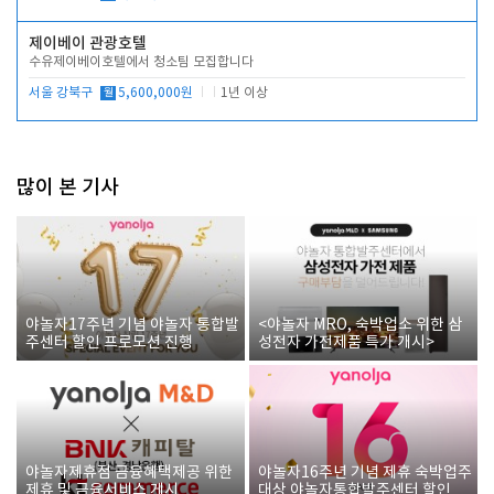
제이베이 관광호텔
수유제이베이호텔에서 청소팀 모집합니다
서울 강북구
월
5,600,000원
1년 이상
많이 본 기사
야놀자17주년 기념 야놀자 통합발
<야놀자 MRO, 숙박업소 위한 삼
주센터 할인 프로모션 진행
성전자 가전제품 특가 개시>
야놀자제휴점 금융혜택제공 위한
야놀자16주년 기념 제휴 숙박업주
제휴 및 금융서비스 게시
대상 야놀자통합발주센터 할인쿠