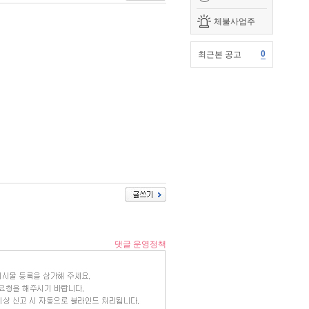
체불사업주
0
최근본 공고