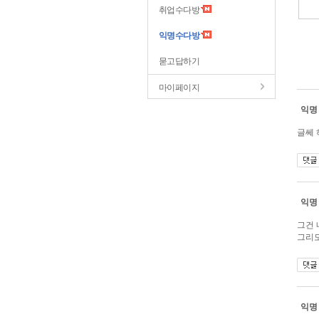
취업수다방
익명수다방
묻고답하기
마이페이지