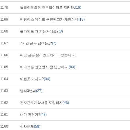
1170
월급이작으면 휴무일이라도 지켜라.
(19)
1169
베팅청소 메이드 구인광고가 개판이네
(13)
1168
블라인드 왜 되는거에요?
(8)
1167
7시간 근무 급여는,,?
(7)
1166
해당 글은 블라인드처리 되었습니다.
1165
어리석은 영업방식 참 답답하다
(83)
1164
이런곳 어때요?
(34)
1163
벌써3번째
(27)
1162
전자근로계약서를 도입하자
(43)
1161
내가 진건가?
(48)
1160
식사문제
(58)