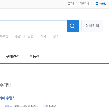
로그인
회원가입
모바일
로고
상세검색
부부팀
주말
당번
캐셔
청소
구매견적
부동산
수다방
리어 수명?
등록일
2015.12.16 15:50:31
조회
5,332