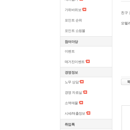
가위바위보
친구 
포인트 순위
모텔리
포인트 쇼핑몰
참여마당
이벤트
매거진이벤트
경영정보
노무 상담
경영 자료실
소액매물
시세/매출정보
취업톡