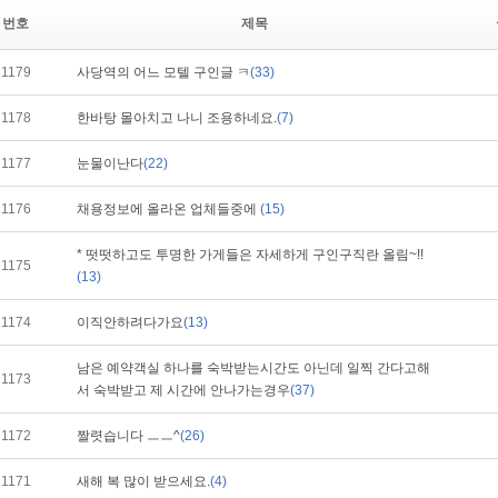
번호
제목
1179
사당역의 어느 모텔 구인글 ㅋ
(33)
1178
한바탕 몰아치고 나니 조용하네요.
(7)
1177
눈물이난다
(22)
1176
채용정보에 올라온 업체들중에
(15)
* 떳떳하고도 투명한 가게들은 자세하게 구인구직란 올림~!!
1175
(13)
1174
이직안하려다가요
(13)
남은 예약객실 하나를 숙박받는시간도 아닌데 일찍 간다고해
1173
서 숙박받고 제 시간에 안나가는경우
(37)
1172
짤렷습니다 ㅡㅡ^
(26)
1171
새해 복 많이 받으세요.
(4)