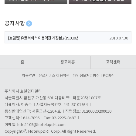
폰 증정
공지사항
[호텔업] 개인정보 처리방침 개정본1 (19.09.02)
2019.07.30
[호텔업] 유료서비스 이용약관 개정본2 (19.09.02)
2019.07.30
[호텔업] 개인정보 처리방침 개정본2 (19.09.02)
2019.07.30
홈
광고제휴
고객센터
이용약관
유료서비스 이용약관
개인정보처리방침
PC버전
주식회사 호텔업디알티
서울특별시 금천구 가산동 691 대륭테크노타운20차 1807호
대표이사: 이송주
사업자등록번호: 441-87-01934
통신판매업신고: 서울금천-1204 호
직업정보: J1206020200010
고객센터: 1644-7896
Fax: 02-2225-8487
이메일:
hdrt1109@hotelupdrt.com
Copyright ⓒ HotelupDRT Corp. All Right Reserved.