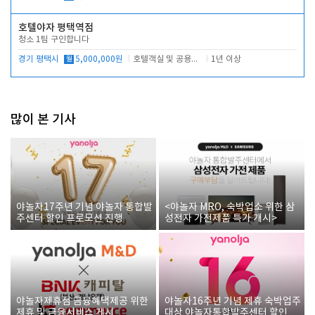
호텔야자 평택역점
청소 1팀 구인합니다
경기 평택시
월
5,000,000원
호텔객실 및 공용시설 청소 관리
1년 이상
많이 본 기사
야놀자17주년 기념 야놀자 통합발
<야놀자 MRO, 숙박업소 위한 삼
주센터 할인 프로모션 진행
성전자 가전제품 특가 개시>
야놀자제휴점 금융혜택제공 위한
야놀자16주년 기념 제휴 숙박업주
제휴 및 금융서비스 게시
대상 야놀자통합발주센터 할인쿠