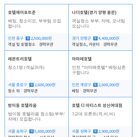
호텔에어포트준
나더호텔(경기 양평 용문)
베팅, 청소이모, 부부팀 모집
객실청소 부부, 자매, 모녀팀
합니다.
모십니다.
인천 중구
월
2,500,000원
경기 양평군
월
4,400,000원
객실 및 호텔청소
경력무관
객실청소, 카운터
경력무관
레몬트리호텔
아마레호텔
청소1명 (객실26개)
인천 *아마레호텔* 베팅삼촌
구합니다.
서울 종로구
월
2,600,000원
인천 계양구
월
2,600,000원
청소 외
경력무관
베팅
경력무관
방이동 호텔라움
호텔 디 아티스트 성신여대점
방이동 호텔라움 청소팀(부부/
3교대 프론트(격,비,비)
자매) 모집합니다.
서울 송파구
월
5,600,000원
서울 성북구
월
2,900,000원