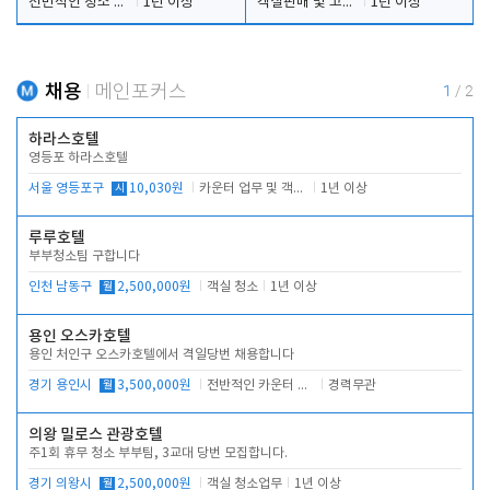
전반적인 청소 업무(객실청소.객실정리)
1년 이상
객실판매 및 고객응대
1년 이상
채용
메인포커스
1
/
2
하라스호텔
영등포 하라스호텔
서울 영등포구
시
10,030원
카운터 업무 및 객실관리(청소상태 확인, 객실판매)
1년 이상
루루호텔
부부청소팀 구합니다
인천 남동구
월
2,500,000원
객실 청소
1년 이상
용인 오스카호텔
용인 처인구 오스카호텔에서 격일당번 채용합니다
경기 용인시
월
3,500,000원
전반적인 카운터 업무
경력무관
의왕 밀로스 관광호텔
주1회 휴무 청소 부부팀, 3교대 당번 모집합니다.
경기 의왕시
월
2,500,000원
객실 청소업무
1년 이상