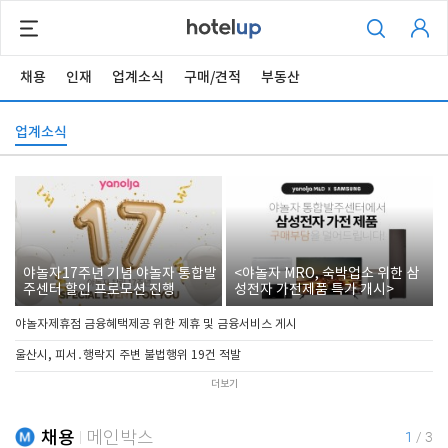
채용
인재
업계소식
구매/견적
부동산
업계소식
야놀자17주년 기념 야놀자 통합발
<야놀자 MRO, 숙박업소 위한 삼
주센터 할인 프로모션 진행
성전자 가전제품 특가 개시>
야놀자제휴점 금융혜택제공 위한 제휴 및 금융서비스 게시
울산시, 피서․행락지 주변 불법행위 19건 적발
더보기
채용
메인박스
1
/
3