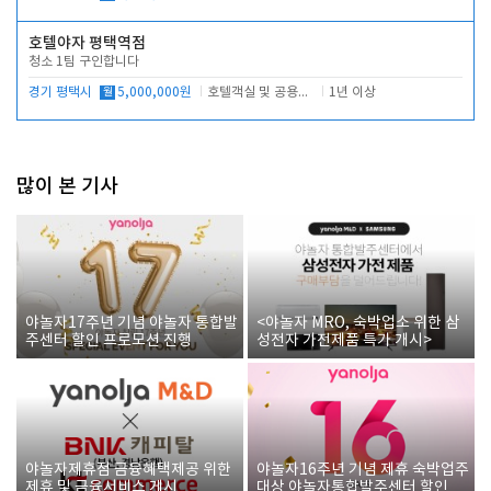
호텔야자 평택역점
청소 1팀 구인합니다
경기 평택시
월
5,000,000원
호텔객실 및 공용시설 청소 관리
1년 이상
많이 본 기사
야놀자17주년 기념 야놀자 통합발
<야놀자 MRO, 숙박업소 위한 삼
주센터 할인 프로모션 진행
성전자 가전제품 특가 개시>
야놀자제휴점 금융혜택제공 위한
야놀자16주년 기념 제휴 숙박업주
제휴 및 금융서비스 게시
대상 야놀자통합발주센터 할인쿠