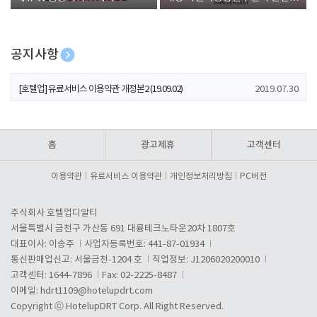
폰 증정
공지사항
[호텔업] 개인정보 처리방침 개정본1 (19.09.02)
2019.07.30
[호텔업] 유료서비스 이용약관 개정본2 (19.09.02)
2019.07.30
[호텔업] 개인정보 처리방침 개정본2 (19.09.02)
2019.07.30
홈
광고제휴
고객센터
이용약관
유료서비스 이용약관
개인정보처리방침
PC버전
주식회사 호텔업디알티
서울특별시 금천구 가산동 691 대륭테크노타운20차 1807호
대표이사: 이송주
사업자등록번호: 441-87-01934
통신판매업신고: 서울금천-1204 호
직업정보: J1206020200010
고객센터: 1644-7896
Fax: 02-2225-8487
이메일:
hdrt1109@hotelupdrt.com
Copyright ⓒ HotelupDRT Corp. All Right Reserved.