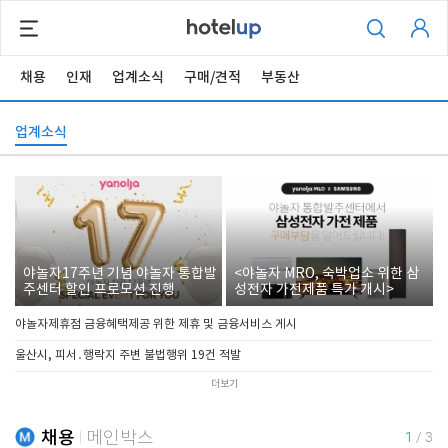
채용
인재
업계소식
구매/견적
부동산
업계소식
야놀자17주년 기념 야놀자 통합발
<야놀자 MRO, 숙박업소 위한 삼
주센터 할인 프로모션 진행
성전자 가전제품 특가 개시>
야놀자제휴점 금융혜택제공 위한 제휴 및 금융서비스 게시
울산시, 피서․행락지 주변 불법행위 19건 적발
더보기
채용
메인박스
1
/
3