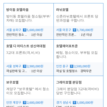
방이동 호텔라움
라뉘호텔
방이동 호텔라움 청소팀(부부/
신촌라뉘호텔에서 프론트 당
자매) 모집합니다.
번과장을 구합니다.
서울 송파구
월
5,600,000원
서울 마포구
월
3,700,000원
전반적인 청소 업무(객실청소.객실정리)
1년 이상
전반적인 프론트 당번업무
1년 이상
호텔 디 아티스트 성신여대점
호텔에어포트준
3교대 프론트(격,비,비)
베팅, 청소이모, 부부팀 모집
합니다.
서울 성북구
월
2,900,000원
인천 중구
월
2,500,000원
객실판매 및 고객응대
1년 이상
객실 및 호텔청소
경력무관
보우호텔
그레이호텔 분당점
계양구 *보우호텔* 에서 청소
그레이 분당점 3교대(격비비)
이모 모집합니다.
당번 구인합니다.
인천 계양구
월
2,600,000원
경기 성남시
월
3,000,000원