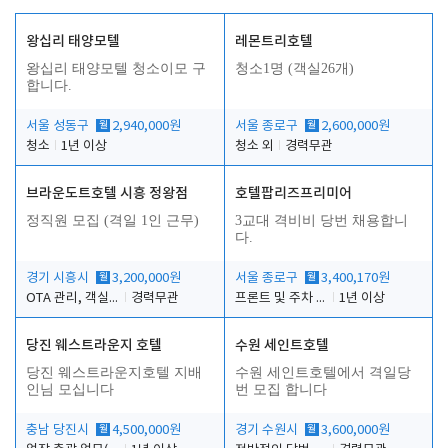
왕십리 태양모텔
레몬트리호텔
왕십리 태양모텔 청소이모 구
청소1명 (객실26개)
합니다.
서울 성동구
월
2,940,000원
서울 종로구
월
2,600,000원
청소
1년 이상
청소 외
경력무관
브라운도트호텔 시흥 정왕점
호텔팝리즈프리미어
정직원 모집 (격일 1인 근무)
3교대 격비비 당번 채용합니
다.
경기 시흥시
월
3,200,000원
서울 종로구
월
3,400,170원
OTA 관리, 객실점검, 고객응대, 시설관리
경력무관
프론트 및 주차 객실관리
1년 이상
당진 웨스트라운지 호텔
수원 세인트호텔
당진 웨스트라운지호텔 지배
수원 세인트호텔에서 격일당
인님 모십니다
번 모집 합니다
충남 당진시
월
4,500,000원
경기 수원시
월
3,600,000원