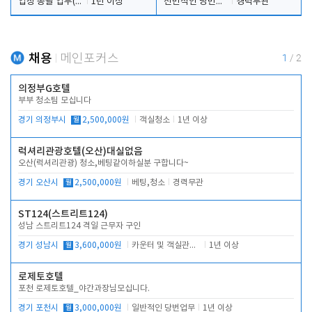
업장 총괄 업무(예약,시설 및 직원관리 등)
1년 이상
전반적인 당번업무
경력무관
채용
메인포커스
1
/
2
의정부G호텔
부부 청소팀 모십니다
경기 의정부시
월
2,500,000원
객실청소
1년 이상
럭셔리관광호텔(오산)대실없음
오산(럭셔리관광) 청소,베팅같이하실분 구합니다~
경기 오산시
월
2,500,000원
베팅,청소
경력무관
ST124(스트리트124)
성남 스트리트124 격일 근무자 구인
경기 성남시
월
3,600,000원
카운터 및 객실관리 전반
1년 이상
로제토호텔
포천 로제토호텔_야간과장님모십니다.
경기 포천시
월
3,000,000원
일반적인 당번업무
1년 이상