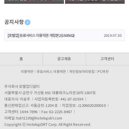
폰 증정
공지사항
[호텔업] 개인정보 처리방침 개정본1 (19.09.02)
2019.07.30
[호텔업] 유료서비스 이용약관 개정본2 (19.09.02)
2019.07.30
[호텔업] 개인정보 처리방침 개정본2 (19.09.02)
2019.07.30
홈
광고제휴
고객센터
이용약관
유료서비스 이용약관
개인정보처리방침
PC버전
주식회사 호텔업디알티
서울특별시 금천구 가산동 691 대륭테크노타운20차 1807호
대표이사: 이송주
사업자등록번호: 441-87-01934
통신판매업신고: 서울금천-1204 호
직업정보: J1206020200010
고객센터: 1644-7896
Fax: 02-2225-8487
이메일:
hdrt1109@hotelupdrt.com
Copyright ⓒ HotelupDRT Corp. All Right Reserved.