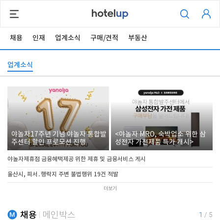
채용
인재
업계소식
구매/견적
부동산
업계소식
야놀자17주년 기념 야놀자 통합발
<야놀자 MRO, 숙박업소 위한 삼
주센터 할인 프로모션 진행
성전자 가전제품 특가 개시>
야놀자제휴점 금융혜택제공 위한 제휴 및 금융서비스 게시
울산시, 피서․행락지 주변 불법행위 19건 적발
더보기
채용
메인박스
1
/
5