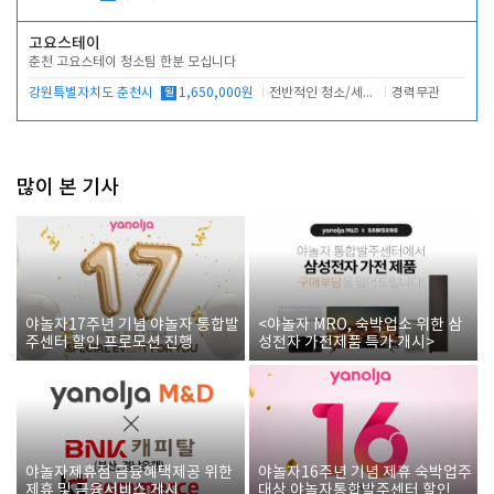
고요스테이
춘천 고요스테이 청소팀 한분 모십니다
강원특별자치도 춘천시
월
1,650,000원
전반적인 청소/세탁업무
경력무관
많이 본 기사
야놀자17주년 기념 야놀자 통합발
<야놀자 MRO, 숙박업소 위한 삼
주센터 할인 프로모션 진행
성전자 가전제품 특가 개시>
야놀자제휴점 금융혜택제공 위한
야놀자16주년 기념 제휴 숙박업주
제휴 및 금융서비스 게시
대상 야놀자통합발주센터 할인쿠