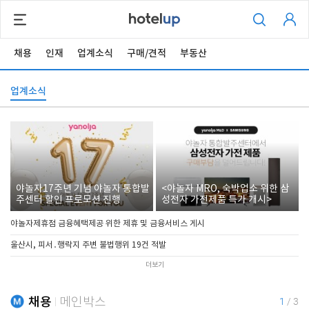
채용
인재
업계소식
구매/견적
부동산
업계소식
야놀자17주년 기념 야놀자 통합발
<야놀자 MRO, 숙박업소 위한 삼
주센터 할인 프로모션 진행
성전자 가전제품 특가 개시>
야놀자제휴점 금융혜택제공 위한 제휴 및 금융서비스 게시
울산시, 피서․행락지 주변 불법행위 19건 적발
더보기
채용
메인박스
1
/
3