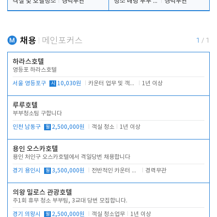
객실 및 호텔청소
경력무관
청소 배팅 부부 구합니다
경력무관
채용
메인포커스
1
/
1
하라스호텔
영등포 하라스호텔
서울 영등포구
시
10,030원
카운터 업무 및 객실관리(청소상태 확인, 객실판매)
1년 이상
루루호텔
부부청소팀 구합니다
인천 남동구
월
2,500,000원
객실 청소
1년 이상
용인 오스카호텔
용인 처인구 오스카호텔에서 격일당번 채용합니다
경기 용인시
월
3,500,000원
전반적인 카운터 업무
경력무관
의왕 밀로스 관광호텔
주1회 휴무 청소 부부팀, 3교대 당번 모집합니다.
경기 의왕시
월
2,500,000원
객실 청소업무
1년 이상