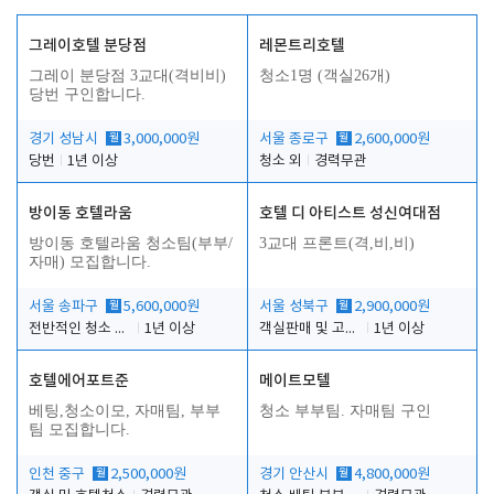
그레이호텔 분당점
레몬트리호텔
그레이 분당점 3교대(격비비)
청소1명 (객실26개)
당번 구인합니다.
경기 성남시
월
3,000,000원
서울 종로구
월
2,600,000원
당번
1년 이상
청소 외
경력무관
방이동 호텔라움
호텔 디 아티스트 성신여대점
방이동 호텔라움 청소팀(부부/
3교대 프론트(격,비,비)
자매) 모집합니다.
서울 송파구
월
5,600,000원
서울 성북구
월
2,900,000원
전반적인 청소 업무(객실청소.객실정리)
1년 이상
객실판매 및 고객응대
1년 이상
호텔에어포트준
메이트모텔
베팅,청소이모, 자매팀, 부부
청소 부부팀. 자매팀 구인
팀 모집합니다.
인천 중구
월
2,500,000원
경기 안산시
월
4,800,000원