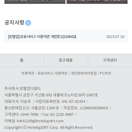
폰 증정
공지사항
[호텔업] 개인정보 처리방침 개정본1 (19.09.02)
2019.07.30
[호텔업] 유료서비스 이용약관 개정본2 (19.09.02)
2019.07.30
[호텔업] 개인정보 처리방침 개정본2 (19.09.02)
2019.07.30
홈
광고제휴
고객센터
이용약관
유료서비스 이용약관
개인정보처리방침
PC버전
주식회사 호텔업디알티
서울특별시 금천구 가산동 691 대륭테크노타운20차 1807호
대표이사: 이송주
사업자등록번호: 441-87-01934
통신판매업신고: 서울금천-1204 호
직업정보: J1206020200010
고객센터: 1644-7896
Fax: 02-2225-8487
이메일:
hdrt1109@hotelupdrt.com
Copyright ⓒ HotelupDRT Corp. All Right Reserved.