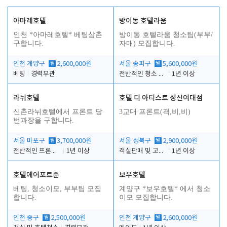
아마레호텔
방이동 호텔라움
인천 *아마레호텔* 베팅삼촌
방이동 호텔라움 청소팀(부부/
구합니다.
자매) 모집합니다.
인천 계양구
월
2,600,000원
서울 송파구
월
5,600,000원
베팅
경력무관
전반적인 청소 업무(객실청소.객실정리)
1년 이상
라뉘호텔
호텔 디 아티스트 성신여대점
신촌라뉘호텔에서 프론트 당
3교대 프론트(격,비,비)
번과장을 구합니다.
서울 마포구
월
3,700,000원
서울 성북구
월
2,900,000원
전반적인 프론트 당번업무
1년 이상
객실판매 및 고객응대
1년 이상
호텔에어포트준
보우호텔
베팅, 청소이모, 부부팀 모집
계양구 *보우호텔* 에서 청소
합니다.
이모 모집합니다.
인천 중구
월
2,500,000원
인천 계양구
월
2,600,000원