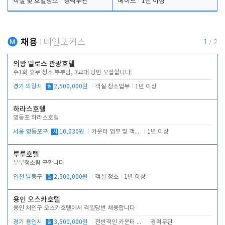
객실 및 호텔청소
경력무관
메이드
1년 이상
채용
메인포커스
1
/
2
의왕 밀로스 관광호텔
주1회 휴무 청소 부부팀, 3교대 당번 모집합니다.
경기 의왕시
월
2,500,000원
객실 청소업무
1년 이상
하라스호텔
영등포 하라스호텔
서울 영등포구
시
10,030원
카운터 업무 및 객실관리(청소상태 확인, 객실판매)
1년 이상
루루호텔
부부청소팀 구합니다
인천 남동구
월
2,500,000원
객실 청소
1년 이상
용인 오스카호텔
용인 처인구 오스카호텔에서 격일당번 채용합니다
경기 용인시
월
3,500,000원
전반적인 카운터 업무
경력무관