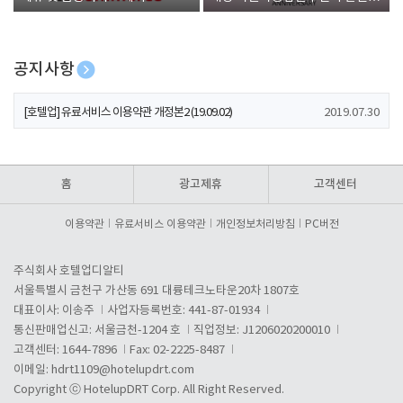
폰 증정
공지사항
[호텔업] 개인정보 처리방침 개정본1 (19.09.02)
2019.07.30
[호텔업] 유료서비스 이용약관 개정본2 (19.09.02)
2019.07.30
[호텔업] 개인정보 처리방침 개정본2 (19.09.02)
2019.07.30
홈
광고제휴
고객센터
이용약관
유료서비스 이용약관
개인정보처리방침
PC버전
주식회사 호텔업디알티
서울특별시 금천구 가산동 691 대륭테크노타운20차 1807호
대표이사: 이송주
사업자등록번호: 441-87-01934
통신판매업신고: 서울금천-1204 호
직업정보: J1206020200010
고객센터: 1644-7896
Fax: 02-2225-8487
이메일:
hdrt1109@hotelupdrt.com
Copyright ⓒ HotelupDRT Corp. All Right Reserved.