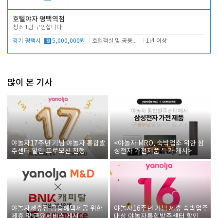
호텔야자 평택역점
청소 1팀 구인합니다
경기 평택시
월
5,000,000원
호텔객실 및 공용시설 청소 관리
1년 이상
많이 본 기사
야놀자17주년 기념 야놀자 통합발
<야놀자 MRO, 숙박업소 위한 삼
주센터 할인 프로모션 진행
성전자 가전제품 특가 개시>
야놀자제휴점 금융혜택제공 위한
야놀자16주년 기념 제휴 숙박업주
제휴 및 금융서비스 게시
대상 야놀자통합발주센터 할인쿠