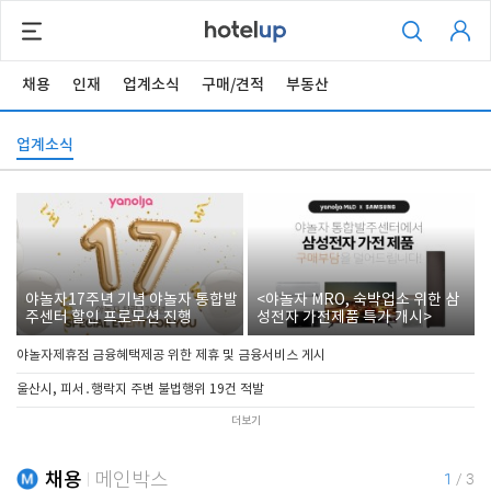
채용
인재
업계소식
구매/견적
부동산
업계소식
야놀자17주년 기념 야놀자 통합발
<야놀자 MRO, 숙박업소 위한 삼
주센터 할인 프로모션 진행
성전자 가전제품 특가 개시>
야놀자제휴점 금융혜택제공 위한 제휴 및 금융서비스 게시
울산시, 피서․행락지 주변 불법행위 19건 적발
더보기
채용
메인박스
1
/
3