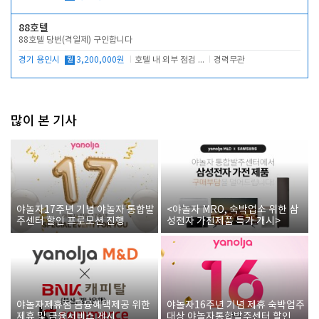
88호텔
88호텔 당번(격일제) 구인합니다
경기 용인시
월
3,200,000원
호텔 내 외부 점검 및 프런트 운영
경력무관
많이 본 기사
야놀자17주년 기념 야놀자 통합발
<야놀자 MRO, 숙박업소 위한 삼
주센터 할인 프로모션 진행
성전자 가전제품 특가 개시>
야놀자제휴점 금융혜택제공 위한
야놀자16주년 기념 제휴 숙박업주
제휴 및 금융서비스 게시
대상 야놀자통합발주센터 할인쿠