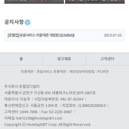
폰 증정
공지사항
[호텔업] 개인정보 처리방침 개정본1 (19.09.02)
2019.07.30
[호텔업] 유료서비스 이용약관 개정본2 (19.09.02)
2019.07.30
[호텔업] 개인정보 처리방침 개정본2 (19.09.02)
2019.07.30
홈
광고제휴
고객센터
이용약관
유료서비스 이용약관
개인정보처리방침
PC버전
주식회사 호텔업디알티
서울특별시 금천구 가산동 691 대륭테크노타운20차 1807호
대표이사: 이송주
사업자등록번호: 441-87-01934
통신판매업신고: 서울금천-1204 호
직업정보: J1206020200010
고객센터: 1644-7896
Fax: 02-2225-8487
이메일:
hdrt1109@hotelupdrt.com
Copyright ⓒ HotelupDRT Corp. All Right Reserved.