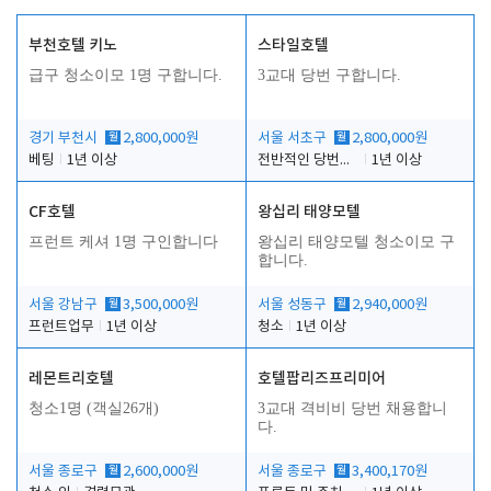
부천호텔 키노
스타일호텔
인
급구 청소이모 1명 구합니다.
3교대 당번 구합니다.
경기 부천시
월
2,800,000원
서울 서초구
월
2,800,000원
베팅
1년 이상
전반적인 당번업무
1년 이상
CF호텔
왕십리 태양모텔
프런트 케셔 1명 구인합니다
왕십리 태양모텔 청소이모 구
합니다.
서울 강남구
월
3,500,000원
서울 성동구
월
2,940,000원
프런트업무
1년 이상
청소
1년 이상
레몬트리호텔
호텔팝리즈프리미어
청소1명 (객실26개)
3교대 격비비 당번 채용합니
다.
서울 종로구
월
2,600,000원
서울 종로구
월
3,400,170원