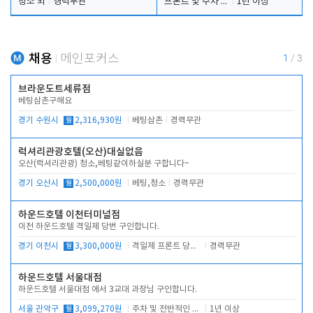
청소 외
경력무관
프론트 및 주차 객실관리
1년 이상
채용
메인포커스
1
/
3
브라운도트세류점
베팅삼촌구해요
경기 수원시
월
2,316,930원
베팅삼촌
경력무관
럭셔리관광호텔(오산)대실없음
오산(럭셔리관광) 청소,베팅같이하실분 구합니다~
경기 오산시
월
2,500,000원
베팅,청소
경력무관
하운드호텔 이천터미널점
이천 하운드호텔 격일제 당번 구인합니다.
경기 이천시
월
3,300,000원
격일제 프론트 당번 업무로 주차 및 객실 점검
경력무관
하운드호텔 서울대점
하운드호텔 서울대점 에서 3교대 과장님 구인합니다.
서울 관악구
월
3,099,270원
주차 및 전반적인 당번업무
1년 이상