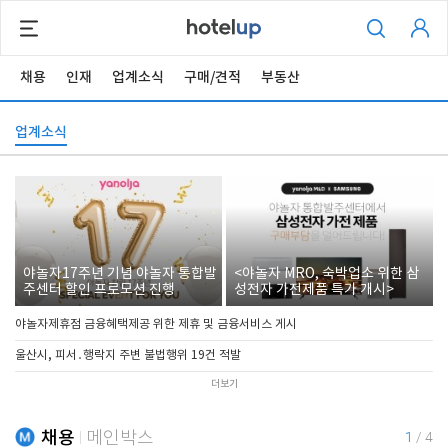
채용
인재
업계소식
구매/견적
부동산
업계소식
야놀자17주년 기념 야놀자 통합발
<야놀자 MRO, 숙박업소 위한 삼
주센터 할인 프로모션 진행
성전자 가전제품 특가 개시>
야놀자제휴점 금융혜택제공 위한 제휴 및 금융서비스 게시
울산시, 피서․행락지 주변 불법행위 19건 적발
더보기
채용
메인박스
1
/
4