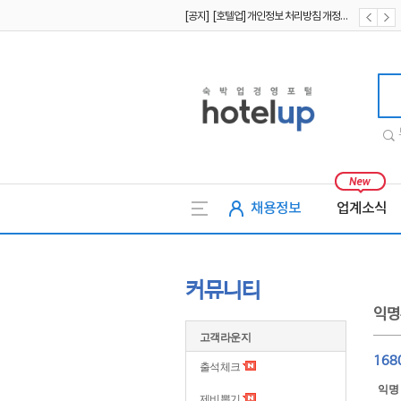
[공지] [호텔업] 개인정보 처리방침 개정본1 (19.09.02)
[공지] [호텔업] 유료서비스 이용약관 개정본2 (19.09.02)
호텔업
채용정보
업계소식
커뮤니티
익명
고객라운지
168
출석체크
익명
제비뽑기