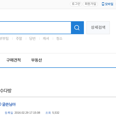
로그인
회원가입
모바일
로고
상세검색
부부팀
주말
당번
캐셔
청소
구매견적
부동산
수다방
0 글쓴님아
등록일
2016.02.29 17:15:08
조회
5,532