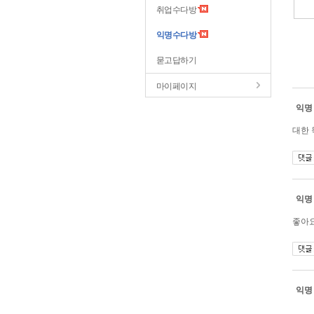
취업수다방
익명수다방
묻고답하기
마이페이지