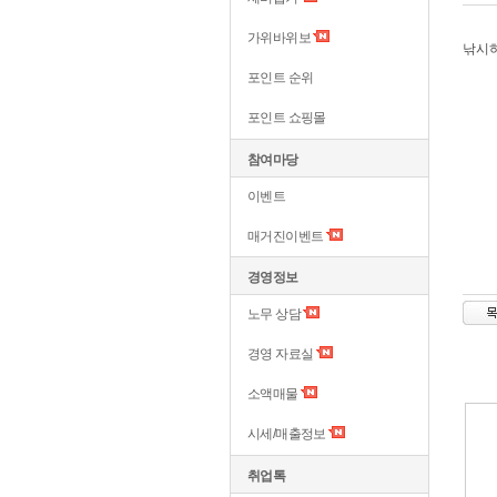
가위바위보
낚시
포인트 순위
포인트 쇼핑몰
참여마당
이벤트
매거진이벤트
경영정보
노무 상담
경영 자료실
소액매물
시세/매출정보
취업톡