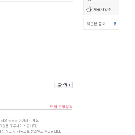
체불사업주
0
최근본 공고