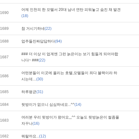
어제 인천의 한 모텔서 20대 남녀 연탄 피워놓고 숨진 채 발견
1690
(18)
1689
참 거시기하네
(22)
1688
업주들진짜답답하다
(94)
### 더 이상 이 업계엔 그런 늙은이는 보기 힘들게 되어야합
1687
니다~ ###
(22)
어떤분들이 이곳에 올리는 호텔,모텔들이 죄다 블랙이라 하
1686
시는데....
(30)
1685
하루평균
(31)
1684
뒷방이가 없으니 심심하네요...^^
(14)
여러분 우리 뒷방이가 왔어요,,,^^ 오늘도 뒷방늙은이 썰좀풀
1683
자꾸나
(16)
1682
뭐랄까요...
(12)