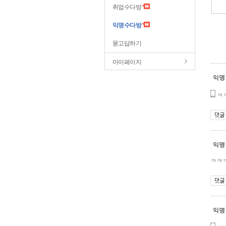
취업수다방
익명수다방
묻고답하기
마이페이지