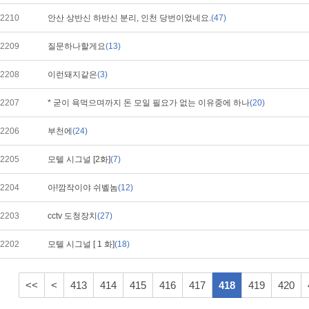
2210
안산 상반신 하반신 분리, 인천 당번이었네요.
(47)
2209
질문하나할게요
(13)
2208
이런돼지같은
(3)
2207
* 굳이 욕먹으며까지 돈 모일 필요가 없는 이유중에 하나
(20)
2206
부천에
(24)
2205
모텔 시그널 [2화]
(7)
2204
아!깜작이야 쉬벨놈
(12)
2203
cctv 도청장치
(27)
2202
모텔 시그널 [ 1 화]
(18)
<<
<
413
414
415
416
417
418
419
420