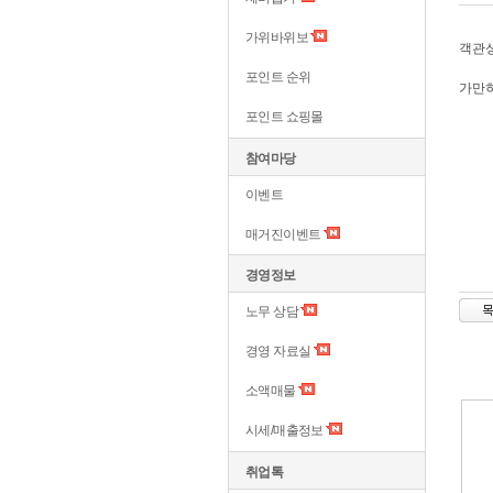
가위바위보
객관
포인트 순위
가만히
포인트 쇼핑몰
참여마당
이벤트
매거진이벤트
경영정보
노무 상담
경영 자료실
소액매물
시세/매출정보
취업톡