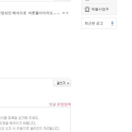
체불사업주
 부정섞인 해석으로 여론몰이마저도ㅡㅡ ㅎㅎ
0
최근본 공고