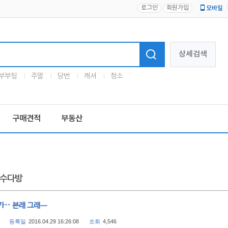
로그인
회원가입
모바일
로고
상세검색
부부팀
주말
당번
캐셔
청소
구매견적
부동산
수다방
가‥ 본래 그래ㅡ
등록일
2016.04.29 16:26:08
조회
4,546