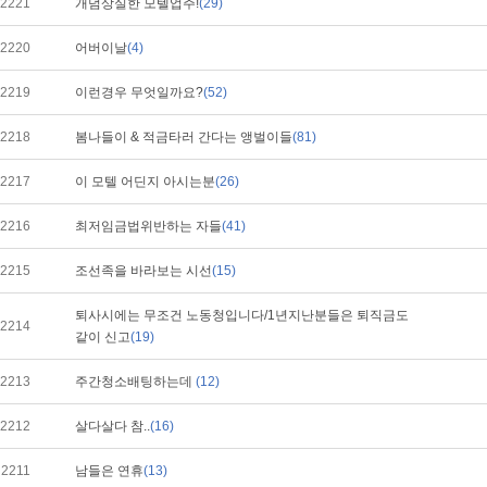
2221
개념상실한 모텔업주!
(29)
2220
어버이날
(4)
2219
이런경우 무엇일까요?
(52)
2218
봄나들이 & 적금타러 간다는 앵벌이들
(81)
2217
이 모텔 어딘지 아시는분
(26)
2216
최저임금법위반하는 자들
(41)
2215
조선족을 바라보는 시선
(15)
퇴사시에는 무조건 노동청입니다/1년지난분들은 퇴직금도
2214
같이 신고
(19)
2213
주간청소배팅하는데
(12)
2212
살다살다 참..
(16)
2211
남들은 연휴
(13)