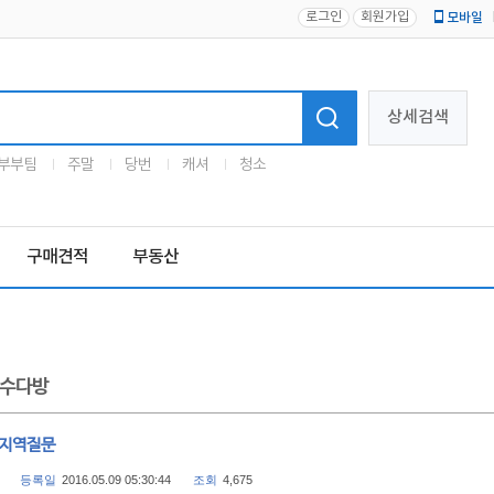
로그인
회원가입
모바일
로고
상세검색
부부팀
주말
당번
캐셔
청소
구매견적
부동산
수다방
 지역질문
등록일
2016.05.09 05:30:44
조회
4,675