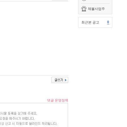
체불사업주
0
최근본 공고