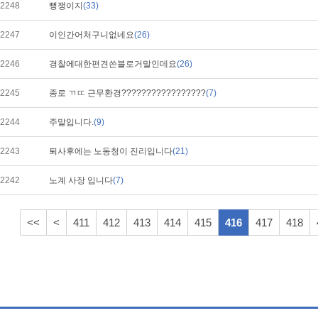
2248
뻥쟁이지
(33)
2247
이인간어처구니없네요
(26)
2246
경찰에대한편견쓴블로거말인데요
(26)
2245
종로 ㄲㄸ 근무환경?????????????????
(7)
2244
주말입니다.
(9)
2243
퇴사후에는 노동청이 진리입니다
(21)
2242
노계 사장 입니다
(7)
<<
<
411
412
413
414
415
416
417
418