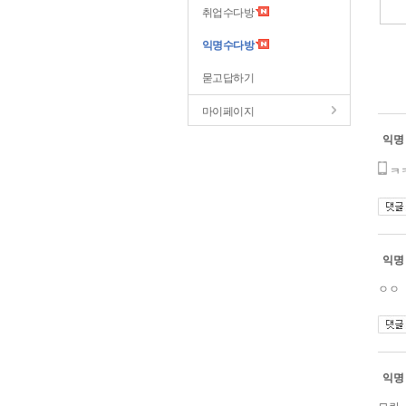
취업수다방
익명수다방
묻고답하기
마이페이지