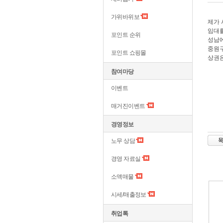
가위바위보
제가
임대
포인트 순위
성남에
중원
포인트 쇼핑몰
상권은
참여마당
이벤트
매거진이벤트
경영정보
노무 상담
경영 자료실
소액매물
시세/매출정보
취업톡