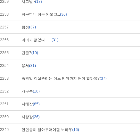
2259
시그널~
(18)
2258
피곤한데 잠은 안오고...
(36)
2257
함정
(37)
2256
어이가 없었다.......
(31)
2255
긴급?
(10)
2254
용서
(31)
2253
숙박업 객실관리는 어느 범위까지 해야 할까요?
(37)
2252
개무륵
(18)
2251
지혜장
(85)
2250
사랑장
(26)
2249
연인들이 알아두어야할 노하우
(16)