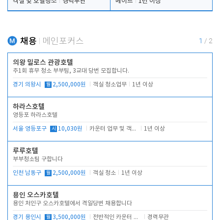
객실 및 호텔청소
경력무관
메이드
1년 이상
채용
메인포커스
1
/
2
의왕 밀로스 관광호텔
주1회 휴무 청소 부부팀, 3교대 당번 모집합니다.
경기 의왕시
월
2,500,000원
객실 청소업무
1년 이상
하라스호텔
영등포 하라스호텔
서울 영등포구
시
10,030원
카운터 업무 및 객실관리(청소상태 확인, 객실판매)
1년 이상
루루호텔
부부청소팀 구합니다
인천 남동구
월
2,500,000원
객실 청소
1년 이상
용인 오스카호텔
용인 처인구 오스카호텔에서 격일당번 채용합니다
경기 용인시
월
3,500,000원
전반적인 카운터 업무
경력무관