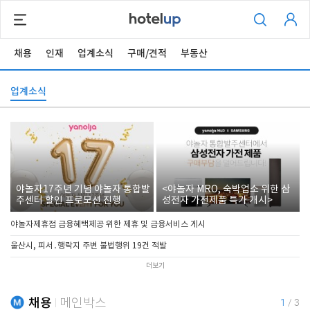
채용
인재
업계소식
구매/견적
부동산
업계소식
야놀자17주년 기념 야놀자 통합발
<야놀자 MRO, 숙박업소 위한 삼
주센터 할인 프로모션 진행
성전자 가전제품 특가 개시>
야놀자제휴점 금융혜택제공 위한 제휴 및 금융서비스 게시
울산시, 피서․행락지 주변 불법행위 19건 적발
더보기
채용
메인박스
1
/
3