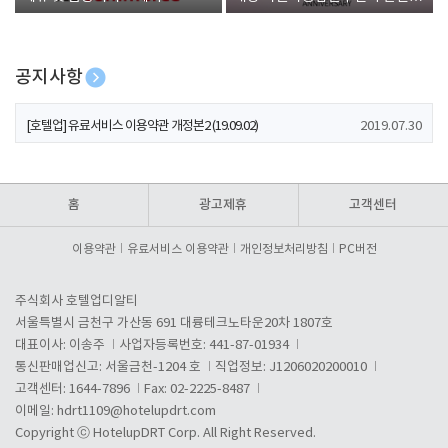
폰 증정
공지사항
[호텔업] 개인정보 처리방침 개정본1 (19.09.02)
2019.07.30
[호텔업] 유료서비스 이용약관 개정본2 (19.09.02)
2019.07.30
[호텔업] 개인정보 처리방침 개정본2 (19.09.02)
2019.07.30
홈
광고제휴
고객센터
이용약관
유료서비스 이용약관
개인정보처리방침
PC버전
주식회사 호텔업디알티
서울특별시 금천구 가산동 691 대륭테크노타운20차 1807호
대표이사: 이송주
사업자등록번호: 441-87-01934
통신판매업신고: 서울금천-1204 호
직업정보: J1206020200010
고객센터: 1644-7896
Fax: 02-2225-8487
이메일:
hdrt1109@hotelupdrt.com
Copyright ⓒ HotelupDRT Corp. All Right Reserved.