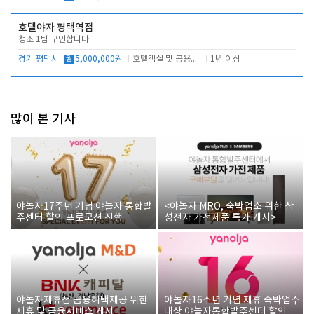
호텔야자 평택역점
청소 1팀 구인합니다
경기 평택시
월
5,000,000원
호텔객실 및 공용시설 청소 관리
1년 이상
많이 본 기사
야놀자17주년 기념 야놀자 통합발
<야놀자 MRO, 숙박업소 위한 삼
주센터 할인 프로모션 진행
성전자 가전제품 특가 개시>
야놀자제휴점 금융혜택제공 위한
야놀자16주년 기념 제휴 숙박업주
제휴 및 금융서비스 게시
대상 야놀자통합발주센터 할인쿠